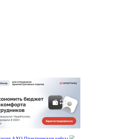
тация АХО
Практические кейсы