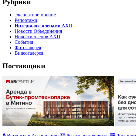
Рубрики
Экспертное мнение
Репортажи
Интервью с членами АХП
Новости Объединения
Новости членов АХП
События
Фотогалерея
Видеогалерея
Поставщики
Вступить в Ассоциацию
Реестр поставщиков
Докумен