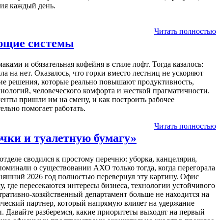
ия каждый день.
Читать полностью
ающие системы
аками и обязательная кофейня в стиле лофт. Тогда казалось:
а на нет. Оказалось, что горки вместо лестниц не ускоряют
чие решения, которые реально повышают продуктивность,
нологий, человеческого комфорта и жесткой прагматичности.
енты пришли им на смену, и как построить рабочее
ельно помогает работать.
Читать полностью
очки и туалетную бумагу»
отделе сводился к простому перечню: уборка, канцелярия,
оминали о существовании АХО только тогда, когда перегорала
дняшний 2026 год полностью перевернул эту картину. Офис
у, где пересекаются интересы бизнеса, технологии устойчивого
тративно-хозяйственный департамент больше не находится на
ический партнер, который напрямую влияет на удержание
. Давайте разберемся, какие приоритеты выходят на первый