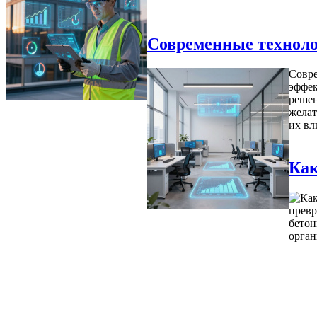
Современные техноло
Совре
эффек
решен
желат
их вл
Как