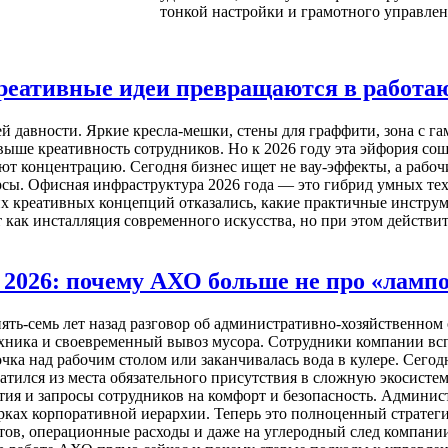
тонкой настройки и грамотного управлен
креативные идеи превращаются в работ
й давности. Яркие кресла-мешки, стены для граффити, зона с гам
выше креативность сотрудников. Но к 2026 году эта эйфория сошл
ют концентрацию. Сегодня бизнес ищет не вау-эффекты, а рабо
рсы. Офисная инфраструктура 2026 года — это гибрид умных тех
ких креативных концепций отказались, какие практичные инструм
т как инсталляция современного искусства, но при этом действит
 2026: почему АХО больше не про «ламп
ять-семь лет назад разговор об административно-хозяйственном 
хника и своевременный вывоз мусора. Сотрудники компании всп
чка над рабочим столом или заканчивалась вода в кулере. Сего
атился из места обязательного присутствия в сложную экосистем
тия и запросы сотрудников на комфорт и безопасность. Админис
рках корпоративной иерархии. Теперь это полноценный стратег
тов, операционные расходы и даже на углеродный след компании