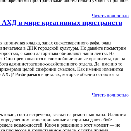
нию офисными пространствами окончательно уходят в прошлое.
Читать полностью
ы АХД в мире креативных пространств
ая кирпичная кладка, запах свежесваренного рафа, ряды
 впечатался в ДНК городской культуры. Но давайте посмотрим
 скоростью, с какой алгоритмы обновляют наши ленты. На
фи. Они превращаются в сложнейшие живые организмы, где на
абота административно-хозяйственного отдела. Да, именно те
 дирижёрами целой симфонии смыслов. Как именно изменится
 АХД? Разбираемся в деталях, которые обычно остаются за
Читать полностью
тован, гости встречены, заявки на ремонт закрыты. Иллюзия
На определенном этапе привычные алгоритмы дают сбой:
пределе возможностей. Ключ к решению в этот момент — не
ка процессов в хозяйственном отделе, службе приема