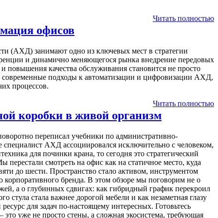
Читать полностью
рмация офисов
ти (АХД) занимают одно из ключевых мест в стратегии
уренции и динамично меняющегося рынка внедрение передовых
 и повышения качества обслуживания становится не просто
ны современные подходы к автоматизации и цифровизации АХД,
чих процессов.
Читать полностью
ной коробки в живой организм
споворотно переписал учебники по административно-
е специалист АХД ассоциировался исключительно с человеком,
техника для починки крана, то сегодня это стратегический
 перестали смотреть на офис как на статичное место, куда
вяти до шести. Пространство стало активом, инструментом
ю корпоративного бренда. В этом обзоре мы поговорим не о
ей, а о глубинных сдвигах: как гибридный график перекроил
го стула стала важнее дорогой мебели и как незаметная глазу
 ресурс для задач по-настоящему интересных. Готовьтесь
— это уже не просто стены, а сложная экосистема, требующая