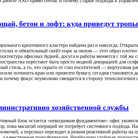
в работе АХО прямо сейчас и почему старые подходы к управле
щай, бетон и лофт: куда приведут троп
деального креативного кластера найдена раз и навсегда. Открыт
толах и обязательный скейт-парк за окном — этот образ плотно
 архитектура офисных будней, досуга и работы меняется с той же
пространства перестают быть просто модной декорацией для сел
ый стиль, а то, что скрыто от глаз посетителей — виртуозная р
росили починить кран или привезти бумагу, сегодня становятся
 и почему фокус неумолимо смещается в сторону технологичного
министративно хозяйственной службы
ативный блок остается «невидимым фундаментом»: офис укомплек
пор, пока масштаб операций не потребует системного подхода. 
лномочий, а персонал переходит в режим реактивной работы на 
 а качественная трансформация. Необходима глубокая диагности