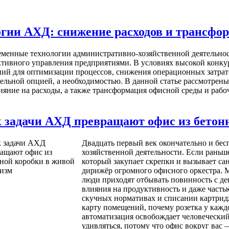
гии АХД: снижение расходов и трансфо
менные технологии административно-хозяйственной деятельнос
тивного управления предприятиями. В условиях высокой конк
ий для оптимизации процессов, снижения операционных затрат
ельной опцией, а необходимостью. В данной статье рассмотре
ияние на расходы, а также трансформация офисной среды и рабо
 задачи АХД превращают офис из бетон
Двадцать первый век окончательно и бе
хозяйственной деятельности. Если раньш
который закупает скрепки и вызывает сан
дирижёр огромного офисного оркестра. Мы
люди приходят отбывать повинность с де
влияния на продуктивность и даже часть
скучных нормативах и списании картридж
карту помещений, почему розетка у каждо
автоматизация освобождает человеческий
удивляться, потому что офис вокруг вас 