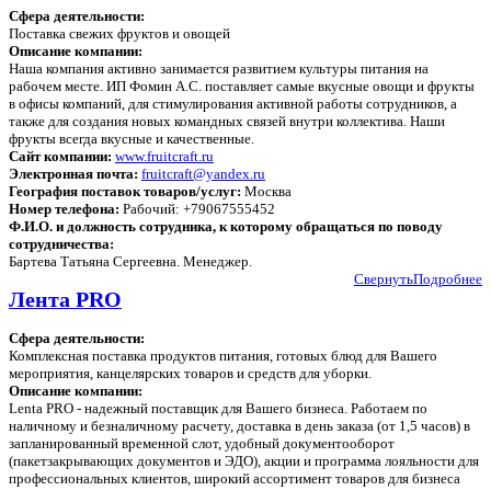
Сфера деятельности:
Поставка свежих фруктов и овощей
Описание компании:
Наша компания активно занимается развитием культуры питания на
рабочем месте. ИП Фомин А.С. поставляет самые вкусные овощи и фрукты
в офисы компаний, для стимулирования активной работы сотрудников, а
также для создания новых командных связей внутри коллектива. Наши
фрукты всегда вкусные и качественные.
Сайт компании:
www.fruitcraft.ru
Электронная почта:
fruitcraft@yandex.ru
География поставок товаров/услуг:
Москва
Номер телефона:
Рабочий: +79067555452
Ф.И.О. и должность сотрудника, к которому обращаться по поводу
сотрудничества:
Бартева Татьяна Сергеевна. Менеджер.
Свернуть
Подробнее
Лента PRO
Сфера деятельности:
Комплексная поставка продуктов питания, готовых блюд для Вашего
мероприятия, канцелярских товаров и средств для уборки.
Описание компании:
Lenta PRO - надежный поставщик для Вашего бизнеса. Работаем по
наличному и безналичному расчету, доставка в день заказа (от 1,5 часов) в
запланированный временной слот, удобный документооборот
(пакетзакрывающих документов и ЭДО), акции и программа лояльности для
профессиональных клиентов, широкий ассортимент товаров для бизнеса