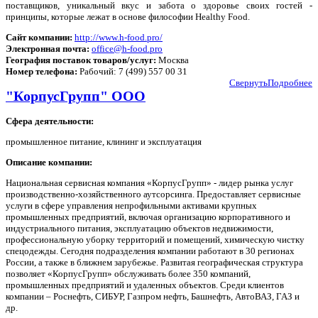
поставщиков, уникальный вкус и забота о здоровье своих гостей -
принципы, которые лежат в основе философии Healthy Food.
Сайт компании:
http://www.h-food.pro/
Электронная почта:
office@h-food.pro
География поставок товаров/услуг:
Москва
Номер телефона:
Рабочий: 7 (499) 557 00 31
Свернуть
Подробнее
"КорпусГрупп" OOO
Сфера деятельности:
промышленное питание, клининг и эксплуатация
Описание компании:
Национальная сервисная компания «КорпусГрупп» - лидер рынка услуг
производственно-хозяйственного аутсорсинга. Предоставляет сервисные
услуги в сфере управления непрофильными активами крупных
промышленных предприятий, включая организацию корпоративного и
индустриального питания, эксплуатацию объектов недвижимости,
профессиональную уборку территорий и помещений, химическую чистку
спецодежды. Сегодня подразделения компании работают в 30 регионах
России, а также в ближнем зарубежье. Развитая географическая структура
позволяет «КорпусГрупп» обслуживать более 350 компаний,
промышленных предприятий и удаленных объектов. Среди клиентов
компании – Роснефть, СИБУР, Газпром нефть, Башнефть, АвтоВАЗ, ГАЗ и
др.