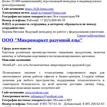
(более 35 000 наименований), персональный менеджер и индивидуальное
ценообразование.
Сайт компании:
https://b2b.lenta.com/
Электронная почта:
natalya.tyurina@lenta.com
География поставок товаров/услуг:
Вся территория РФ
Номер телефона:
Рабочий: +7 (925) 809-99-59
Ф.И.О. и должность сотрудника, к которому обращаться по поводу
сотрудничества:
Тюрина Наталья. Ведущий менеджер по работе с федеральными клиентами.
Свернуть
Подробнее
ООО "Микромаркет разумной еды"
Сфера деятельности:
Торговля розничная преимущественно пищевыми продуктами, включая
напитки, и табачными изделиями в неспециализированных магазинах
Описание компании:
WorkEat‽ - это сеть бесконтактных микромаркетов здоровой еды.
Полноценное питание с технологиями современного мира для
интенсивного ритма работы офисов и бизнес-центров. Создаём гибкие
решения для любого пространства, поддерживая технологичность и
санитарную безопасность по всей цепочке доставки свежих блюд,
учитывая пожелания наших потребителей
Сайт компании:
www.workeat.com
Электронная почта:
rahmanov@workeat.com
География поставок товаров/услуг:
Москва и МО
Номер телефона:
Рабочий: 8 905 767-61-41 Добавочный: 8 495 260-62-63