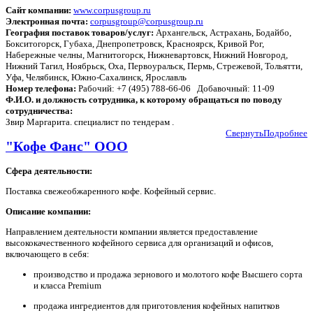
Сайт компании:
www.corpusgroup.ru
Электронная почта:
corpusgroup@corpusgroup.ru
География поставок товаров/услуг:
Архангельск, Астрахань, Бодайбо,
Бокситогорск, Губаха, Днепропетровск, Красноярск, Кривой Рог,
Набережные челны, Магнитогорск, Нижневартовск, Нижний Новгород,
Нижний Тагил, Ноябрьск, Оха, Первоуральск, Пермь, Стрежевой, Тольятти,
Уфа, Челябинск, Южно-Сахалинск, Ярославль
Номер телефона:
Рабочий: +7 (495) 788-66-06 Добавочный: 11-09
Ф.И.О. и должность сотрудника, к которому обращаться по поводу
сотрудничества:
Звир Маргарита. специалист по тендерам .
Свернуть
Подробнее
"Кофе Фанс" ООО
Сфера деятельности:
Поставка свежеобжаренного кофе. Кофейный сервис.
Описание компании:
Направлением деятельности компании является предоставление
высококачественного кофейного сервиса для организаций и офисов,
включающего в себя:
производство и продажа зернового и молотого кофе Высшего сорта
и класса Premium
продажа ингредиентов для приготовления кофейных напитков