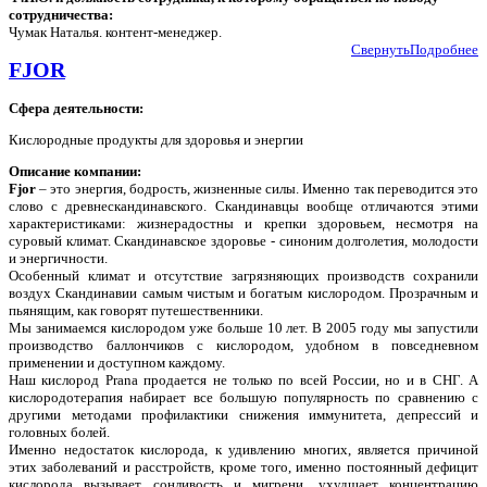
сотрудничества:
Чумак Наталья. контент-менеджер.
Свернуть
Подробнее
FJOR
Сфера деятельности:
Кислородные продукты для здоровья и энергии
Описание компании:
Fjor
– это энергия, бодрость, жизненные силы. Именно так переводится это
слово с древнескандинавского. Скандинавцы вообще отличаются этими
характеристиками: жизнерадостны и крепки здоровьем, несмотря на
суровый климат. Скандинавское здоровье - синоним долголетия, молодости
и энергичности.
Особенный климат и отсутствие загрязняющих производств сохранили
воздух Скандинавии самым чистым и богатым кислородом. Прозрачным и
пьянящим, как говорят путешественники.
Мы занимаемся кислородом уже больше 10 лет. В 2005 году мы запустили
производство баллончиков с кислородом, удобном в повседневном
применении и доступном каждому.
Наш кислород Prana продается не только по всей России, но и в СНГ. А
кислородотерапия набирает все большую популярность по сравнению с
другими методами профилактики снижения иммунитета, депрессий и
головных болей.
Именно недостаток кислорода, к удивлению многих, является причиной
этих заболеваний и расстройств, кроме того, именно постоянный дефицит
кислорода вызывает сонливость и мигрени, ухудшает концентрацию