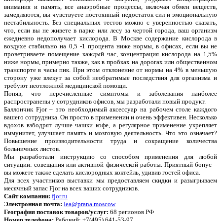
внимания и память, все анаэробные процессы, включая обмен веществ,
замедляются, вы чувствуете постоянный недостаток сил и эмоциональную
нестабильность. Без специальных тестов можно с уверенностью сказать,
что, если вы не живете в парке или лесу за чертой города, ваш организм
ежедневно недополучает кислорода. В Москве содержание кислорода в
воздухе стабильно на 0,5 -1 процента ниже нормы, в офисах, если вы не
проветриваете помещение каждый час, концентрация кислорода на 1,5%
ниже нормы, примерно также, как в пробках на дорогах или общественном
транспорте в часы пик. При этом отклонение от нормы на 4% в меньшую
сторону уже влекут за собой необратимые последствия для организма и
требуют неотложной медицинской помощи.
Поняв, что перечисленные симптомы и заболевания наиболее
распространены у сотрудников офисов, мы разработали новый продукт.
Баллончик Fjor – это необходимый аксессуар на рабочем столе каждого
вашего сотрудника. Он просто в применении и очень эффективен. Несколько
вдохов взбодрят лучше чашки кофе, а регулярное применение укрепляет
иммунитет, улучшает память и мозговую деятельность. Что это означает?
Повышение производительности труда и сокращение количества
больничных листов.
Мы разработали инструкцию со способом применения для любой
ситуации: совещания или активной физической работы. Приятный бонус –
вы можете также сделать кислородных коктейль, удивив гостей офиса.
Для всех участников выставки мы предоставляем скидки и разыгрываем
месячный запас Fjor на всех ваших сотрудников.
Сайт компании:
fjor.ru
Электронная почта:
Iea@prana.moscow
География поставок товаров/услуг:
68 регионов РФ
Номер телефона:
Рабочий: +7(495) 641-53-97