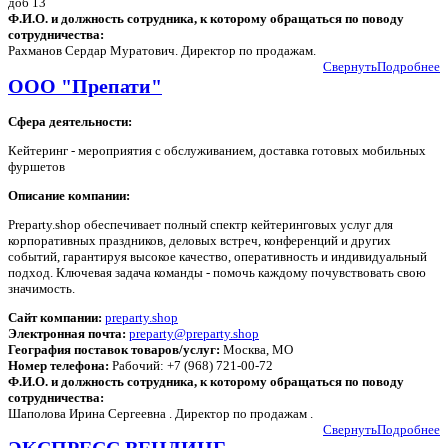
доб 13
Ф.И.О. и должность сотрудника, к которому обращаться по поводу
сотрудничества:
Рахманов Сердар Муратович. Директор по продажам.
Свернуть
Подробнее
ООО "Препати"
Сфера деятельности:
Кейтеринг - мероприятия с обслуживанием, доставка готовых мобильных
фуршетов
Описание компании:
Preparty.shop обеспечивает полный спектр кейтеринговых услуг для
корпоративных праздников, деловых встреч, конференций и других
событий, гарантируя высокое качество, оперативность и индивидуальный
подход. Ключевая задача команды - помочь каждому почувствовать свою
значимость.
Сайт компании:
preparty.shop
Электронная почта:
preparty@preparty.shop
География поставок товаров/услуг:
Москва, МО
Номер телефона:
Рабочий: +7 (968) 721-00-72
Ф.И.О. и должность сотрудника, к которому обращаться по поводу
сотрудничества:
Шаполова Ирина Сергеевна . Директор по продажам .
Свернуть
Подробнее