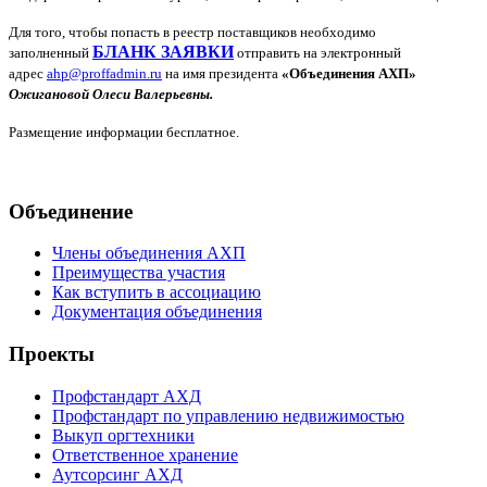
Для того, чтобы попасть в реестр поставщиков необходимо
БЛАНК ЗАЯВКИ
заполненный
отправить на электронный
адрес
ahp
@
proffadmin
.
ru
на имя президента
«Объединения АХП»
Ожигановой Олеси Валерьевны.
Размещение информации бесплатное.
Объединение
Члены объединения АХП
Преимущества участия
Как вступить в ассоциацию
Документация объединения
Проекты
Профстандарт АХД
Профстандарт по управлению недвижимостью
Выкуп оргтехники
Ответственное хранение
Аутсорсинг АХД