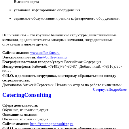
Высшего сорта
установка кофеварочного оборудования
сервисное обслуживание и ремонт кофеварочного оборудования
Наши клиенты – это крупные банковские структуры, инвестиционные
компании, представительства западных компании, государственные
структуры и многие другие.
Сайт компании:
www.coffee-fans.ru
Электронная почта:
das@coffee-fans.ru
География поставок товаров/услуг:
Российская Федерация
Номер телефона:
Рабочий: +7(495)784-86-87 Добавочный: +7(916)595-
68-72
Ф.И.О. и должность сотрудника, к которому обращаться по поводу
сотрудничества:
Долгополов Алексей Сергеевич. Начальник отдела по работе с клиентами.
Свернуть
Подробнее
CateringConsulting
Сфера деятельности:
Обучение, консалтинг, аудит
Описание компании:
Обучение, консалтинг, аудит
Сайт компании:
http://cateringconsulting.ru
Ф.И.О. и должность сотрудника, к которому обращаться по поводу