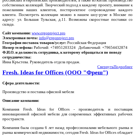
российских и европейских производителей, а также из Китая. Производство
собственных коллекций. Творческий подход к каждому проекту, внимание к
пожеланиям наших клиентов, постпроектное сопровождение каждого
клиента. Посмотреть коллекции можно в нашем шоу-руме в Москве по
адресу: ул. Большая Тульская, д.11. Возможны скоростные поставки со
склада.
Сайт компании:
www.ergoproject.pro
Электронная почта:
info@ergoproject.pro
География поставок товаров/услуг:
Российская Федерация
Номер телефона:
Рабочий: +74951203324 Добавочный: +79654432874
Ф.И.О. и должность сотрудника, к которому обращаться по поводу
сотрудничества:
Инна Кръстева. Руководитель отдела продаж.
Свернуть
Подробнее
Fresh. Ideas for Offices (ООО "Фреш")
Сфера деятельности:
Производство и поставка офисной мебели
Описание компании:
Компания Fresh. Ideas for Offices - производитель и поставщик
инновационной офисной мебели для современных эффективных рабочих
пространств.
Компания была создана 6 лет назад профессионалами мебельного рынка и
рынка коммерческой недвижимости, сегодня Fresh. Ideas for Offices обладает