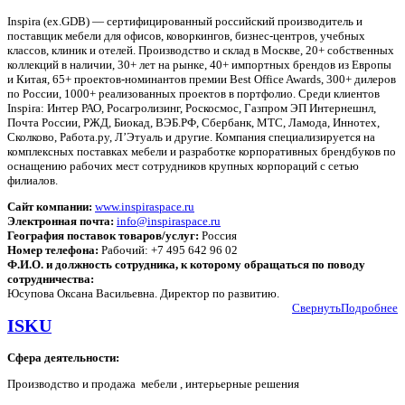
Inspira (ex.GDB) — сертифицированный российский производитель и
поставщик мебели для офисов, коворкингов, бизнес-центров, учебных
классов, клиник и отелей. Производство и склад в Москве, 20+ собственных
коллекций в наличии, 30+ лет на рынке, 40+ импортных брендов из Европы
и Китая, 65+ проектов-номинантов премии Best Office Awards, 300+ дилеров
по России, 1000+ реализованных проектов в портфолио. Среди клиентов
Inspira: Интер РАО, Росагролизинг, Роскосмос, Газпром ЭП Интернешнл,
Почта России, РЖД, Биокад, ВЭБ.РФ, Сбербанк, МТС, Ламода, Иннотех,
Сколково, Работа.ру, Л’Этуаль и другие. Компания специализируется на
комплексных поставках мебели и разработке корпоративных брендбуков по
оснащению рабочих мест сотрудников крупных корпораций с сетью
филиалов.
Сайт компании:
www.inspiraspace.ru
Электронная почта:
info@inspiraspace.ru
География поставок товаров/услуг:
Россия
Номер телефона:
Рабочий: +7 495 642 96 02
Ф.И.О. и должность сотрудника, к которому обращаться по поводу
сотрудничества:
Юсупова Оксана Васильевна. Директор по развитию.
Свернуть
Подробнее
ISKU
Сфера деятельности:
Производство и продажа мебели , интерьерные решения