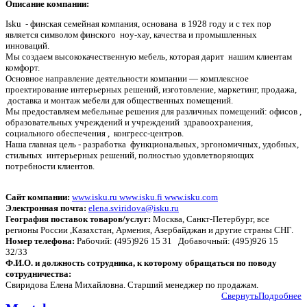
Описание компании:
Isku - финская семейная компания, основана в 1928 году и с тех пор
является символом финского ноу-хау, качества и промышленных
инноваций.
Мы создаем высококачественную мебель, которая дарит нашим клиентам
комфорт.
Основное направление деятельности компании — комплексное
проектирование интерьерных решений, изготовление, маркетинг, продажа,
доставка и монтаж мебели для общественных помещений.
Мы предоставляем мебельные решения для различных помещений: офисов ,
образовательных учреждений и учреждений здравоохранения,
социального обеспечения , конгресс-центров.
Наша главная цель - разработка функциональных, эргономичных, удобных,
стильных интерьерных решений, полностью удовлетворяющих
потребности клиентов.
Сайт компании:
www.isku.ru www.isku.fi www.isku.com
Электронная почта:
elena.sviridova@isku.ru
География поставок товаров/услуг:
Москва, Санкт-Петербург, все
регионы России ,Казахстан, Армения, Азербайджан и другие страны СНГ.
Номер телефона:
Рабочий: (495)926 15 31 Добавочный: (495)926 15
32/33
Ф.И.О. и должность сотрудника, к которому обращаться по поводу
сотрудничества:
Свиридова Елена Михайловна. Старший менеджер по продажам.
Свернуть
Подробнее