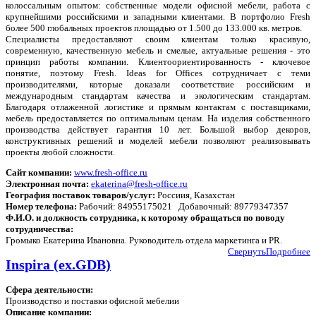
колоссальным опытом: собственные модели офисной мебели, работа с
крупнейшими российскими и западными клиентами. В портфолио Fresh
более 500 глобальных проектов площадью от 1.500 до 133.000 кв. метров.
Специалисты предоставляют своим клиентам только красивую,
современную, качественную мебель и смелые, актуальные решения - это
принцип работы компании. Клиентоориентированность - ключевое
понятие, поэтому Fresh. Ideas for Offices сотрудничает с теми
производителями, которые доказали соответствие российским и
международным стандартам качества и экологическим стандартам.
Благодаря отлаженной логистике и прямым контактам с поставщиками,
мебель предоставляется по оптимальным ценам. На изделия собственного
производства действует гарантия 10 лет. Большой выбор декоров,
конструктивных решений и моделей мебели позволяют реализовывать
проекты любой сложности.
Сайт компании:
www.fresh-office.ru
Электронная почта:
ekaterina@fresh-office.ru
География поставок товаров/услуг:
Россиия, Казахстан
Номер телефона:
Рабочий: 84955175021 Добавочный: 89779347357
Ф.И.О. и должность сотрудника, к которому обращаться по поводу
сотрудничества:
Громыко Екатерина Ивановна. Руководитель отдела маркетинга и PR.
Свернуть
Подробнее
Inspira (ex.GDB)
Сфера деятельности:
Производство и поставки офисной мебелии
Описание компании: