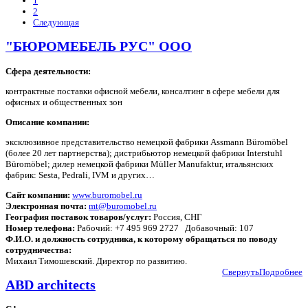
1
2
Следующая
"БЮРОМЕБЕЛЬ РУС" OOO
Сфера деятельности:
контрактные поставки офисной мебели, консалтинг в сфере мебели для
офисных и общественных зон
Описание компании:
эксклюзивное представительство немецкой фабрики Assmann Büromöbel
(более 20 лет партнерства); дистрибьютор немецкой фабрики Interstuhl
Büromöbel; дилер немецкой фабрики Müller Manufaktur, итальянских
фабрик: Sesta, Pedrali, IVM и других…
Сайт компании:
www.buromobel.ru
Электронная почта:
mt@buromobel.ru
География поставок товаров/услуг:
Россия, СНГ
Номер телефона:
Рабочий: +7 495 969 2727 Добавочный: 107
Ф.И.О. и должность сотрудника, к которому обращаться по поводу
сотрудничества:
Михаил Тимошевский. Директор по развитию.
Свернуть
Подробнее
ABD architects