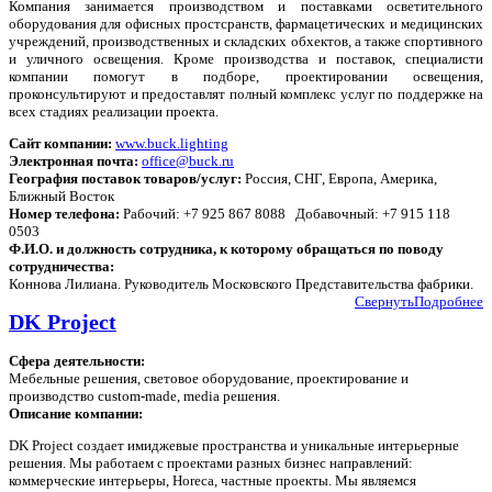
Компания занимается производством и поставками осветительного
оборудования для офисных простсранств, фармацетических и медицинских
учреждений, производственных и складских обхектов, а также спортивного
и уличного освещения. Кроме производства и поставок, специалисти
компании помогут в подборе, проектировании освещения,
проконсультируют и предоставлят полный комплекс услуг по поддержке на
всех стадиях реализации проекта.
Сайт компании:
www.buck.lighting
Электронная почта:
office@buck.ru
География поставок товаров/услуг:
Россия, СНГ, Европа, Америка,
Ближный Восток
Номер телефона:
Рабочий: +7 925 867 8088 Добавочный: +7 915 118
0503
Ф.И.О. и должность сотрудника, к которому обращаться по поводу
сотрудничества:
Коннова Лилиана. Руководитель Московского Представительства фабрики.
Свернуть
Подробнее
DK Project
Сфера деятельности:
Мебельные решения, световое оборудование, проектирование и
производство custom-made, media решения.
Описание компании:
DK Project создает имиджевые пространства и уникальные интерьерные
решения. Мы работаем с проектами разных бизнес направлений:
коммерческие интерьеры, Horeca, частные проекты. Мы являемся