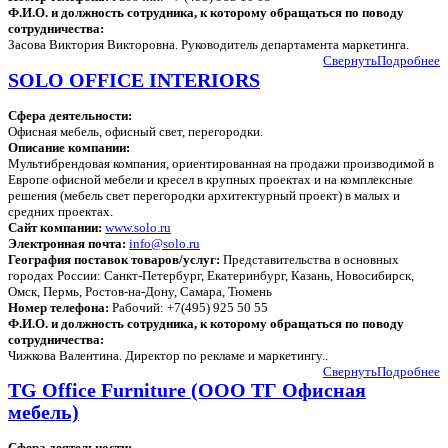
Ф.И.О. и должность сотрудника, к которому обращаться по поводу
сотрудничества:
Засова Виктория Викторовна. Руководитель департамента маркетинга.
Свернуть
Подробнее
SOLO OFFICE INTERIORS
Сфера деятельности:
Офисная мебель, офисный свет, перегородки.
Описание компании:
Мультибрендовая компания, ориентированная на продажи производимой в
Европе офисной мебели и кресел в крупных проектах и на комплексные
решения (мебель свет перегородки архитектурный проект) в малых и
средних проектах.
Сайт компании:
www.solo.ru
Электронная почта:
info@solo.ru
География поставок товаров/услуг:
Представительства в основных
городах России: Санкт-Петербург, Екатеринбург, Казань, Новосибирск,
Омск, Пермь, Ростов-на-Дону, Самара, Тюмень
Номер телефона:
Рабочий: +7(495) 925 50 55
Ф.И.О. и должность сотрудника, к которому обращаться по поводу
сотрудничества:
Чижкова Валентина. Директор по рекламе и маркетингу..
Свернуть
Подробнее
TG Office Furniture (ООО ТГ Офисная
мебель)
Сфера деятельности: