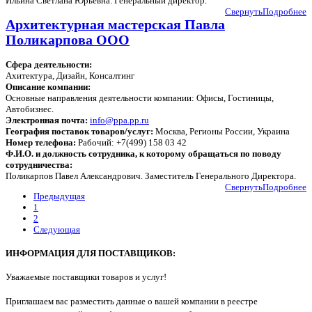
Ильина Светлана Юрьевна. Генеральный директор.
Свернуть
Подробнее
Архитектурная мастерская Павла
Поликарпова ООО
Сфера деятельности:
Ахитектура, Дизайн, Консалтинг
Описание компании:
Основные направления деятельности компании: Офисы, Гостиницы,
Автобизнес.
Электронная почта:
info@ppa.pp.ru
География поставок товаров/услуг:
Москва, Регионы России, Украина
Номер телефона:
Рабочий: +7(499) 158 03 42
Ф.И.О. и должность сотрудника, к которому обращаться по поводу
сотрудничества:
Поликарпов Павел Александрович. Заместитель Генерального Директора.
Свернуть
Подробнее
Предыдущая
1
2
Следующая
ИНФОРМАЦИЯ ДЛЯ ПОСТАВЩИКОВ:
Уважаемые поставщики товаров и услуг!
П
риглашаем вас разместить данные о вашей компании в реестре