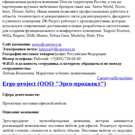
официальным дилером компании Vitra на территории России, а так же
партнерами крупных мебельных брендов таких как: Anreu World, Tecno,
Inno, Thonet, Sellex. Наши знания позволяют профессионально работать в
области технического и декоративного света для интерьерного, фасадного
и уличного освещения. DK Project работает с производителями, которые
используют современные достижения и новые разработки в светотехники
для создания функционального и комфортного освещения: Targetti Poulsen,
Willa, Regent, DAB, Marset, Tobias Grau, Modular, Slide, Flos.
Сайт компании:
www.dk-project.ru
Электронная почта:
lobova@dk-project.ru
География поставок товаров/услуг:
Российская Федерация
Номер телефона:
Рабочий: +7(495) 730 04 40
Ф.И.О. и должность сотрудника, к которому обращаться по поводу
сотрудничества:
Лобова Валентина. Маркетинг и бизнес коммуникации.
Свернуть
Подробнее
Ergo-project (ООО "Эрго-проджект")
Сфера деятельности:
Проектные поставки офисной мебели
Описание компании:
Эрго-проджект - мультибрендовая компания, которая занимается
реализацией комплексных поставок мебели для офисов. Реализует проекты
любой степени сложности и любого объема. Поставки мебели от ведущих