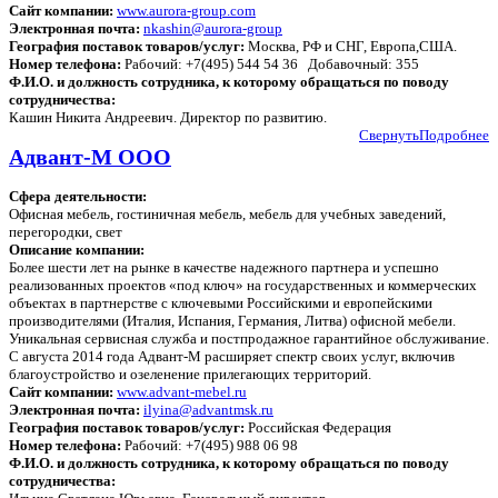
Сайт компании:
www.aurora-group.com
Электронная почта:
nkashin@aurora-group
География поставок товаров/услуг:
Москва, РФ и СНГ, Европа,США.
Номер телефона:
Рабочий: +7(495) 544 54 36 Добавочный: 355
Ф.И.О. и должность сотрудника, к которому обращаться по поводу
сотрудничества:
Кашин Никита Андреевич. Директор по развитию.
Свернуть
Подробнее
Адвант-М ООО
Сфера деятельности:
Офисная мебель, гостиничная мебель, мебель для учебных заведений,
перегородки, свет
Описание компании:
Более шести лет на рынке в качестве надежного партнера и успешно
реализованных проектов «под ключ» на государственных и коммерческих
объектах в партнерстве с ключевыми Российскими и европейскими
производителями (Италия, Испания, Германия, Литва) офисной мебели.
Уникальная сервисная служба и постпродажное гарантийное обслуживание.
С августа 2014 года Адвант-М расширяет спектр своих услуг, включив
благоустройство и озеленение прилегающих территорий.
Сайт компании:
www.advant-mebel.ru
Электронная почта:
ilyina@advantmsk.ru
География поставок товаров/услуг:
Российская Федерация
Номер телефона:
Рабочий: +7(495) 988 06 98
Ф.И.О. и должность сотрудника, к которому обращаться по поводу
сотрудничества: