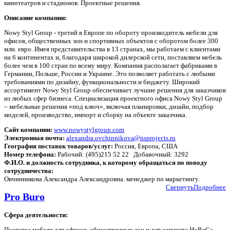
кинотеатров и стадионов. Проектные решения.
Описание компании:
Nowy Styl Group - третий в Европе по обороту производитель мебели для
офисов, общественных зон и спортивных объектов с оборотом более 300
млн. евро. Имея представительства в 13 странах, мы работаем с клиентами
на 6 континентах и, благодаря широкой дилерской сети, поставляем мебель
более чем в 100 стран по всему миру. Компания располагает фабриками в
Германии, Польше, России и Украине. Это позволяет работать с любыми
требованиями по дизайну, функциональности и бюджету. Широкий
ассортимент Nowy Styl Group обеспечивает лучшие решения для заказчиков
из любых сфер бизнеса. Специализация проектного офиса Nowy Styl Group
– мебельные решения «под ключ», включая планировки, дизайн, подбор
моделей, производство, импорт и сборку на объекте заказчика.
Сайт компании:
www.nowystylgroup.com
Электронная почта:
alexandra.ovchinnikova@nsprojects.ru
География поставок товаров/услуг:
Россия, Европа, США
Номер телефона:
Рабочий: (495)215 52 22 Добавочный: 3292
Ф.И.О. и должность сотрудника, к которому обращаться по поводу
сотрудничества:
Овчинникова Александра Александровна. менеджер по маркетингу.
Свернуть
Подробнее
Pro Buro
Сфера деятельности:
Поставка мебели для офисов, общественных зон и для сегмента HoReCa