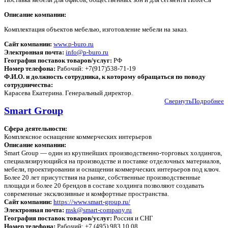
Описание компании:
Комплектация объектов мебелью, изготовление мебели на заказ.
Сайт компании:
www.p-buro.ru
Электронная почта:
info@p-buro.ru
География поставок товаров/услуг:
РФ
Номер телефона:
Рабочий: +7(917)538-71-19
Ф.И.О. и должность сотрудника, к которому обращаться по поводу
сотрудничества:
Карасева Екатерина. Генеральный директор.
Свернуть
Подробнее
Smart Group
Сфера деятельности:
Комплексное оснащение коммерческих интерьеров
Описание компании:
Smart Group — один из крупнейших производственно-торговых холдингов,
специализирующийся на производстве и поставке отделочных материалов,
мебели, проектировании и оснащении коммерческих интерьеров под ключ.
Более 20 лет присутствия на рынке, собственные производственные
площади и более 20 брендов в составе холдинга позволяют создавать
современные эксклюзивные и комфортные пространства.
Сайт компании:
https://www.smart-group.ru/
Электронная почта:
msk@smart-company.ru
География поставок товаров/услуг:
Россия и СНГ
Номер телефона:
Рабочий: +7 (495) 983 10 08