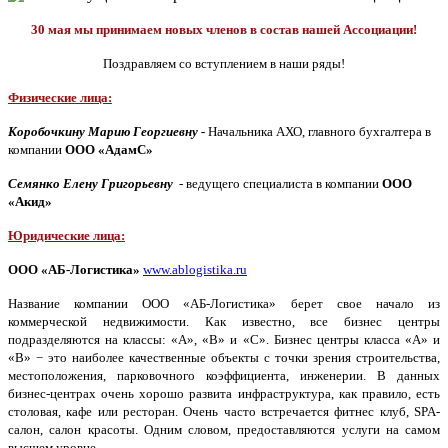
30 мая мы принимаем новых членов в состав нашей Ассоциации!
Поздравляем со вступлением в наши ряды!
Физические лица:
Коробочкину Марию Георгиевну -
Начальника АХО, главного бухгалтера в
компании
ООО «АдамС»
Cемянко Елену Григорьевну
- ведущего специалиста в компании
ООО
«Акид»
Юридические лица:
ООО «АБ-Логистика»
www.ablogistika.ru
Название компании ООО «АБ-Логистика» берет свое начало из
коммерческой недвижимости. Как известно, все бизнес центры
подразделяются на классы: «А», «B» и «С». Бизнес центры класса «А» и
«B» − это наиболее качественные объекты с точки зрения строительства,
местоположения, парковочного коэффициента, инженерии. В данных
бизнес-центрах очень хорошо развита инфраструктура, как правило, есть
столовая, кафе или ресторан. Очень часто встречается фитнес клуб, SPA-
салон, салон красоты. Одним словом, предоставляются услуги на самом
высшем уровне.