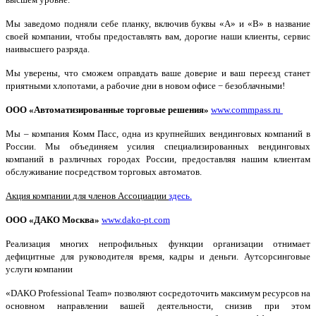
Мы заведомо подняли себе планку, включив буквы «А» и «B» в название
своей компании, чтобы предоставлять вам, дорогие наши клиенты, сервис
наивысшего разряда.
Мы уверены, что сможем оправдать ваше доверие и ваш переезд станет
приятными хлопотами, а рабочие дни в новом офисе − безоблачными!
ООО «Автоматизированные торговые решения»
www.commpass.ru
Мы – компания Комм Пасс,
одна из крупнейших вендинговых компаний в
России. Мы объединяем усилия специализированных вендинговых
компаний в различных городах России, предоставляя нашим клиентам
обслуживание посредством торговых автоматов.
Акция компании для членов Ассоциации
здесь.
ООО «ДАКО Москва»
www.dako-pt.com
Реализация многих непрофильных функции организации отнимает
дефицитные для руководителя время, кадры и деньги. Аутсорсинговые
услуги компании
«DAKO Professional Team» позволяют сосредоточить максимум ресурсов на
основном направлении вашей деятельности, снизив при этом