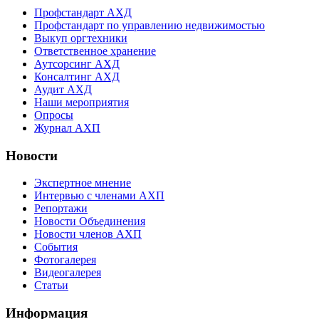
Профстандарт АХД
Профстандарт по управлению недвижимостью
Выкуп оргтехники
Ответственное хранение
Аутсорсинг АХД
Консалтинг АХД
Аудит АХД
Наши мероприятия
Опросы
Журнал АХП
Новости
Экспертное мнение
Интервью с членами АХП
Репортажи
Новости Объединения
Новости членов АХП
События
Фотогалерея
Видеогалерея
Статьи
Информация