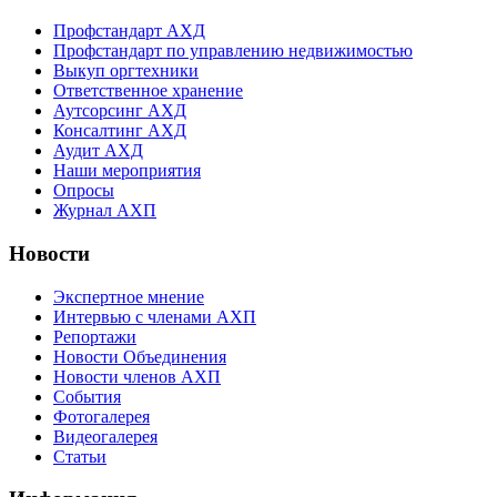
Профстандарт АХД
Профстандарт по управлению недвижимостью
Выкуп оргтехники
Ответственное хранение
Аутсорсинг АХД
Консалтинг АХД
Аудит АХД
Наши мероприятия
Опросы
Журнал АХП
Новости
Экспертное мнение
Интервью с членами АХП
Репортажи
Новости Объединения
Новости членов АХП
События
Фотогалерея
Видеогалерея
Статьи