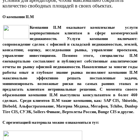
условия для арендаторов, чтобы максимально сократить
количество свободных площадей в своих объектах.
О компании ILM
Компания ILM оказывает комплексные услуги
корпоративным клиентам в сфере коммерческой
недвижимости. Услуги компании включают:
сопровождение сделок с офисной и складской недвижимостью, землей,
консалтинг, оценку, исследования рынка, управление проектами,
управление инвестициями. Помимо этого, специалисты ILM
ежеквартально составляют и публикуют собственные аналитические
отчеты по рынку офисной недвижимости. Накопленные за многие годы
работы опыт и глубокое знание рынка позволяют компании ILM
максимально эффективно решать поставленные задачи,
минимизировать возможные риски на самых ранних этапах и
предлагать клиентам нетривиальные решения. С момента своего
образования компания ILM выступила консультантом в более 460
сделках. Среди клиентов ILM такие компании, как: SAP CIS, Shiseido,
Diebold, Альфастрахование, Материа Медика, Мегафон, Tchibo, Dunlop
Tire CIS, СУЭК, Sollers Финанс, Вертолеты России, Bunge CIS и другие.
С презентацией материала можно ознакомиться тут: