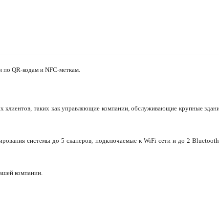
 и по QR-кодам и NFC-меткам.
х клиентов, таких как управляющие компании, обслуживающие крупные здан
рования системы до 5 сканеров, подключаемые к WiFi сети и до 2 Bluetoot
ашей компании.