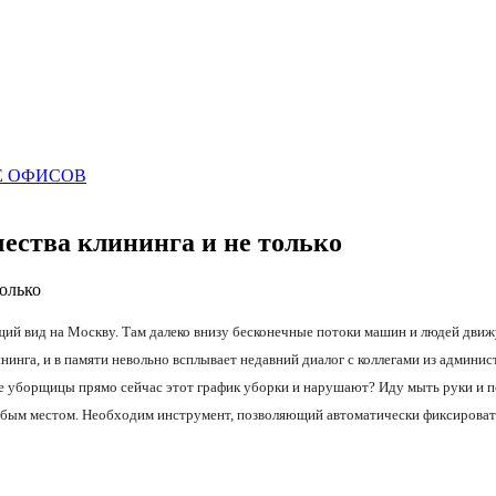
Е ОФИСОВ
ества клининга и не только
щий вид на Москву. Там далеко внизу бесконечные потоки машин и людей движу
нга, и в памяти невольно всплывает недавний диалог с коллегами из админист
 уборщицы прямо сейчас этот график уборки и нарушают? Иду мыть руки и по
слабым местом. Необходим инструмент, позволяющий автоматически фиксироват