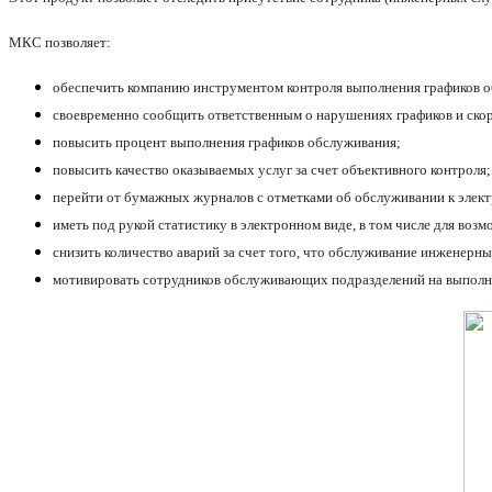
МКС позволяет:
обеспечить компанию инструментом контроля выполнения графиков 
своевременно сообщить ответственным о нарушениях графиков и ско
повысить процент выполнения графиков обслуживания;
повысить качество оказываемых услуг за счет объективного контроля;
перейти от бумажных журналов с отметками об обслуживании к элек
иметь под рукой статистику в электронном виде, в том числе для во
снизить количество аварий за счет того, что обслуживание инженерных
мотивировать сотрудников обслуживающих подразделений на выполне