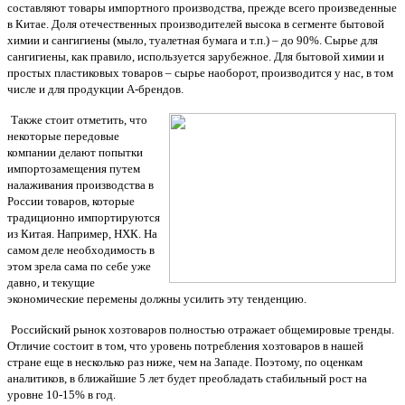
составляют товары импортного производства, прежде всего произведенные
в Китае. Доля отечественных производителей высока в сегменте бытовой
химии и сангигиены (мыло, туалетная бумага и т.п.) – до 90%. Сырье для
сангигиены, как правило, используется зарубежное. Для бытовой химии и
простых пластиковых товаров – сырье наоборот, производится у нас, в том
числе и для продукции А-брендов.
Также стоит отметить, что
некоторые передовые
компании делают попытки
импортозамещения путем
налаживания производства в
России товаров, которые
традиционно импортируются
из Китая. Например, НХК. На
самом деле необходимость в
этом зрела сама по себе уже
давно, и текущие
экономические перемены должны усилить эту тенденцию.
Российский рынок хозтоваров полностью отражает общемировые тренды.
Отличие состоит в том, что уровень потребления хозтоваров в нашей
стране еще в несколько раз ниже, чем на Западе. Поэтому, по оценкам
аналитиков, в ближайшие 5 лет будет преобладать стабильный рост на
уровне 10-15% в год.