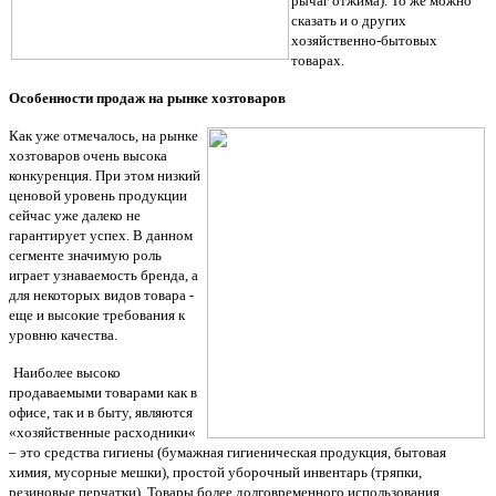
рычаг отжима). То же можно
сказать и о других
хозяйственно-бытовых
товарах.
Особенности продаж на рынке хозтоваров
Как уже отмечалось, на рынке
хозтоваров очень высока
конкуренция. При этом низкий
ценовой уровень продукции
сейчас уже далеко не
гарантирует успех. В данном
сегменте значимую роль
играет узнаваемость бренда, а
для некоторых видов товара -
еще и высокие требования к
уровню качества.
Наиболее высоко
продаваемыми товарами как в
офисе, так и в быту, являются
«хозяйственные расходники«
– это средства гигиены (бумажная гигиеническая продукция, бытовая
химия, мусорные мешки), простой уборочный инвентарь (тряпки,
резиновые перчатки). Товары более долговременного использования,