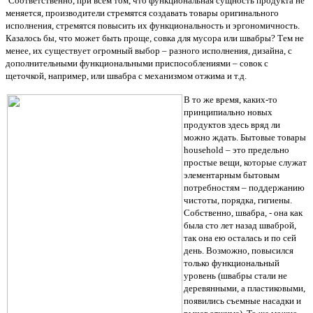
Соответственно, при всем том, что функциональная сущность продукта не
меняется, производители стремятся создавать товары оригинального
исполнения, стремятся повысить их функциональность и эргономичность.
Казалось бы, что может быть проще, совка для мусора или швабры? Тем не
менее, их существует огромный выбор – разного исполнения, дизайна, с
дополнительными функциональными приспособлениями – совок с
щеточкой, например, или швабра с механизмом отжима и т.д.
В то же время, каких-то
принципиально новых
продуктов здесь вряд ли
можно ждать. Бытовые товары
household – это предельно
простые вещи, которые служат
элементарным бытовым
потребностям – поддержанию
чистоты, порядка, гигиены.
Собственно, швабра, - она как
была сто лет назад шваброй,
так она ею осталась и по сей
день. Возможно, повысился
только функциональный
уровень (швабры стали не
деревянными, а пластиковыми,
появились съемные насадки и