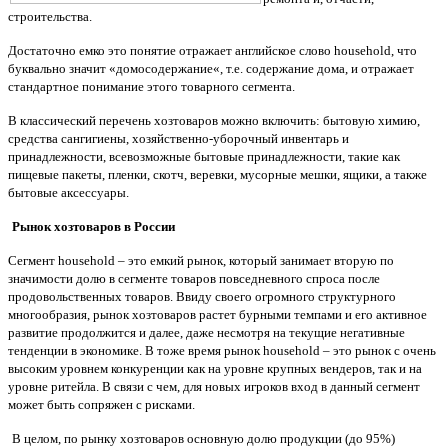
строительства.
Достаточно емко это понятие отражает английское слово household, что
буквально значит «домосодержание«, т.е. содержание дома, и отражает
стандартное понимание этого товарного сегмента.
В классический перечень хозтоваров можно включить: бытовую химию,
средства сангигиены, хозяйственно-уборочный инвентарь и
принадлежности, всевозможные бытовые принадлежности, такие как
пищевые пакеты, пленки, скотч, веревки, мусорные мешки, ящики, а также
бытовые аксессуары.
Рынок хозтоваров в России
Сегмент household – это емкий рынок, который занимает вторую по
значимости долю в сегменте товаров повседневного спроса после
продовольственных товаров. Ввиду своего огромного структурного
многообразия, рынок хозтоваров растет бурными темпами и его активное
развитие продолжится и далее, даже несмотря на текущие негативные
тенденции в экономике. В тоже время рынок household – это рынок с очень
высоким уровнем конкуренции как на уровне крупных вендеров, так и на
уровне ритейла. В связи с чем, для новых игроков вход в данный сегмент
может быть сопряжен с рисками.
В целом, по рынку хозтоваров основную долю продукции (до 95%)