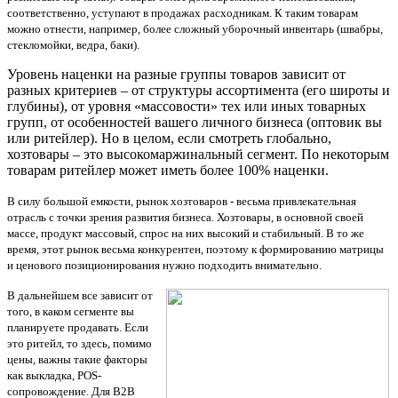
соответственно, уступают в продажах расходникам. К таким товарам
можно отнести, например, более сложный уборочный инвентарь (швабры,
стекломойки, ведра, баки).
Уровень наценки на разные группы товаров зависит от
разных критериев – от структуры ассортимента (его широты и
глубины), от уровня «массовости» тех или иных товарных
групп, от особенностей вашего личного бизнеса (оптовик вы
или ритейлер). Но в целом, если смотреть глобально,
хозтовары – это высокомаржинальный сегмент. По некоторым
товарам ритейлер может иметь более 100% наценки.
В силу большой емкости, рынок хозтоваров - весьма привлекательная
отрасль с точки зрения развития бизнеса. Хозтовары, в основной своей
массе, продукт массовый, спрос на них высокий и стабильный. В то же
время, этот рынок весьма конкурентен, поэтому к формированию матрицы
и ценового позиционирования нужно подходить внимательно.
В дальнейшем все зависит от
того, в каком сегменте вы
планируете продавать. Если
это ритейл, то здесь, помимо
цены, важны такие факторы
как выкладка,
POS
-
сопровождение. Для
B
2
B