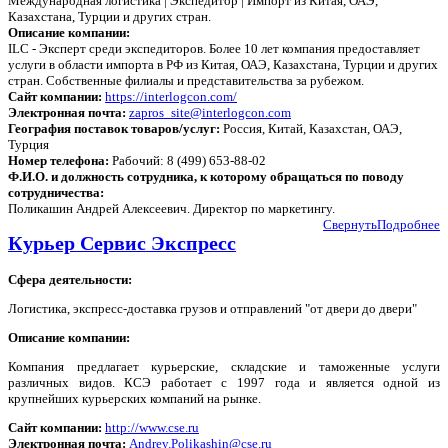
Международная логистика | Экспедитор | Импорт из Китая, ОАЭ,
Казахстана, Турции и других стран.
Описание компании:
ILC - Эксперт среди экспедиторов. Более 10 лет компания предоставляет
услуги в области импорта в РФ из Китая, ОАЭ, Казахстана, Турции и других
стран. Собственные филиалы и представительства за рубежом.
Сайт компании:
https://interlogcon.com/
Электронная почта:
zapros_site@interlogcon.com
География поставок товаров/услуг:
Россия, Китай, Казахстан, ОАЭ,
Турция
Номер телефона:
Рабочий: 8 (499) 653-88-02
Ф.И.О. и должность сотрудника, к которому обращаться по поводу
сотрудничества:
Поликашин Андрей Алексеевич. Директор по маркетингу.
Свернуть
Подробнее
Курьер Сервис Экспресс
Сфера деятельности:
Логистика, экспресс-доставка грузов и отправлений "от двери до двери"
Описание компании:
Компания предлагает курьерские, складские и таможенные услуги
различных видов. КСЭ работает с 1997 года и является одной из
крупнейших курьерских компаний на рынке.
Сайт компании:
http://www.cse.ru
Электронная почта:
Andrey.Polikashin@cse.ru