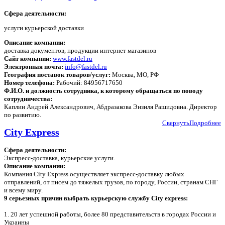
Сфера деятельности:
услуги курьерской доставки
Описание компании:
доставка документов, продукции интернет магазинов
Сайт компании:
www.fastdel.ru
Электронная почта:
info@fastdel.ru
География поставок товаров/услуг:
Москва, МО, РФ
Номер телефона:
Рабочий: 84956717650
Ф.И.О. и должность сотрудника, к которому обращаться по поводу
сотрудничества:
Каплин Андрей Александрович, Абдразакова Энзиля Рашидовна. Директор
по развитию.
Свернуть
Подробнее
City Express
Сфера деятельности:
Экспресс-доставка, курьерские услуги.
Описание компании:
Компания City Express осуществляет экспресс-доставку любых
отправлений, от писем до тяжелых грузов, по городу, России, странам СНГ
и всему миру.
9 серьезных причин выбрать курьерскую службу City express:
1. 20 лет успешной работы, более 80 представительств в городах России и
Украины