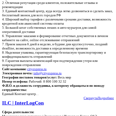
2. Отличная репутация среди клиентов, положительные отзывы и
рекомендации
3. Единый контактный центр, куда всегда легко дозвониться и сделать заказ,
бесплатный звонок для всех городов РФ
4. Широкий выбор тарифов с различными сроками доставки, возможность
кредитной или авансовой системы оплаты
5. Большой штат собственных пеших и авто-курьеров для самой
оперативной доставки
6. Управление заказами и формирование отчетных документов в личном
кабинете на сайте, online отслеживание отправлений
7. Прием заказов 6 дней в неделю, в будние дни круглосуточно, поздний
deadline, возможность доставки к определенному времени
8. Надежная упаковка, гарантирующая безопасную транспортировку и
конфиденциальность отправлений
9. Гарантия выплаты компенсаций при подтверждении утери или
повреждения отправления
Сайт компании:
cityexpress.ru
Электронная почта:
info@cityexpress.ru
География поставок товаров/услуг:
Весь мир
Номер телефона:
Рабочий: 8 800 100 32 32
Ф.И.О. и должность сотрудника, к которому обращаться по поводу
сотрудничества:
Единый Контакт-центр. .
Свернуть
Подробнее
ILC | InterLogCon
Сфера деятельности: