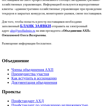
хозяйственных управляющих. Информацией пользуются корпоративные
клиенты - административно-хозяйственные управляющие при проведении
тендеров и закрытых конкурсов, мониторинге рынков, смене поставщиков.
Для того, чтобы попасть в реестр поставщиков необходимо
БЛАНК ЗАЯВКИ
заполненный
отправить на электронный
адрес
ahp
@
proffadmin
.
ru
на имя президента
«Объединения АХП»
Ожигановой Олеси Валерьевны.
Размещение информации бесплатное.
Объединение
Члены объединения АХП
Преимущества участия
Как вступить в ассоциацию
Документация объединения
Проекты
Профстандарт АХД
Профстандарт по управлению недвижимостью