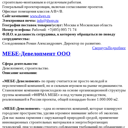
строительно-монтажным и отделочным работам.
Генеральный проектировщик, включая согласование проектов.
Офисные помещения классов А/В+/В.
Сайт компании:
www.dwgs.ru
Электронная почта:
info@dwgs.ru
География поставок товаров/услуг:
Москва и Московская область
Номер телефона:
Рабочий: +7(495) 995 71 74
Ф.И.О. и должность сотрудника, к которому обращаться по поводу
сотрудничества:
Солодовников Роман Александрович. Директор по развитию.
Свернуть
Подробнее
МЕБЕ-Девелопмент ООО
Сфера деятельности:
Девелопмент, строительство.
Описание компании:
«МЕБЕ-Девелопмент»
по праву считается не просто молодой и
перспективной компанией, но и сильным игроком на рынке недвижимости.
Становление компании происходило на основе организационной структуры
группы компаний «ФИРМА МЕБЕ» и под чутким руководством,
реализовавшей в России проекты, общей площадью более 1.000.000 м2.
«МЕБЕ-Девелопмент»
- одна из немногих компаний, которые планируют
городские пространства, уделяя огромное внимание заботе об экологии.
Для нас важна гармония с окружающей природной средой, применение
инновационных строительных материалов и энергосберегающих
технологий, при условии строгого соблюдения требований по обращению с