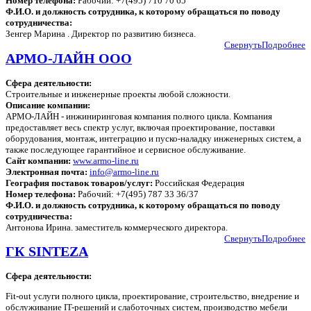
Номер телефона:
Рабочий: +7(495) 710 70 65
Ф.И.О. и должность сотрудника, к которому обращаться по поводу
сотрудничества:
Зенгер Марина . Директор по развитию бизнеса.
Свернуть
Подробнее
АРМО-ЛАЙН ООО
Сфера деятельности:
Строительные и инженерные проекты любой сложности.
Описание компании:
АРМО-ЛАЙН - инжиниринговая компания полного цикла. Компания
предоставляет весь спектр услуг, включая проектирование, поставки
оборудования, монтаж, интеграцию и пуско-наладку инженерных систем, а
также последующее гарантийное и сервисное обслуживание.
Сайт компании:
www.armo-line.ru
Электронная почта:
info@armo-line.ru
География поставок товаров/услуг:
Российская Федерация
Номер телефона:
Рабочий: +7(495) 787 33 36/37
Ф.И.О. и должность сотрудника, к которому обращаться по поводу
сотрудничества:
Антонова Ирина. заместитель коммерческого директора.
Свернуть
Подробнее
ГК SINTEZA
Сфера деятельности:
Fit-out услуги полного цикла, проектирование, строительство, внедрение и
обслуживание IT-решений и слаботочных систем, производство мебели