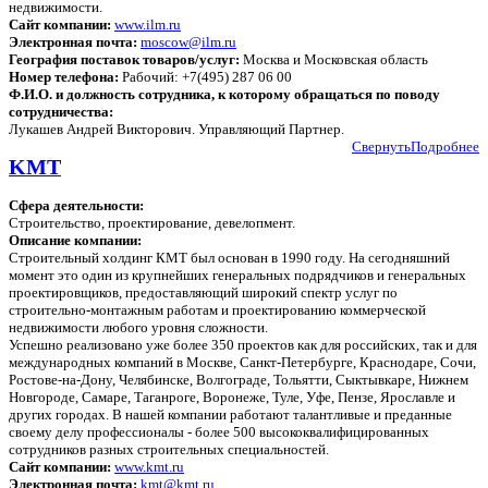
недвижимости.
Сайт компании:
www.ilm.ru
Электронная почта:
moscow@ilm.ru
География поставок товаров/услуг:
Москва и Московская область
Номер телефона:
Рабочий: +7(495) 287 06 00
Ф.И.О. и должность сотрудника, к которому обращаться по поводу
сотрудничества:
Лукашев Андрей Викторович. Управляющий Партнер.
Свернуть
Подробнее
KMT
Сфера деятельности:
Строительство, проектирование, девелопмент.
Описание компании:
Строительный холдинг КМТ был основан в 1990 году. На сегодняшний
момент это один из крупнейших генеральных подрядчиков и генеральных
проектировщиков, предоставляющий широкий спектр услуг по
строительно-монтажным работам и проектированию коммерческой
недвижимости любого уровня сложности.
Успешно реализовано уже более 350 проектов как для российских, так и для
международных компаний в Москве, Санкт-Петербурге, Краснодаре, Сочи,
Ростове-на-Дону, Челябинске, Волгограде, Тольятти, Сыктывкаре, Нижнем
Новгороде, Самаре, Таганроге, Воронеже, Туле, Уфе, Пензе, Ярославле и
других городах. В нашей компании работают талантливые и преданные
своему делу профессионалы - более 500 высококвалифицированных
сотрудников разных строительных специальностей.
Сайт компании:
www.kmt.ru
Электронная почта:
kmt@kmt.ru