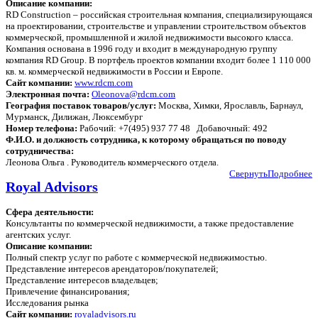
Описание компании:
RD Construction – российская строительная компания, специализирующаяся
на проектировании, строительстве и управлении строительством объектов
коммерческой, промышленной и жилой недвижимости высокого класса.
Компания основана в 1996 году и входит в международную группу
компания RD Group. В портфель проектов компании входит более 1 110 000
кв. м. коммерческой недвижимости в России и Европе.
Сайт компании:
www.rdcm.com
Электронная почта:
Oleonova@rdcm.com
География поставок товаров/услуг:
Москва, Химки, Ярославль, Барнаул,
Мурманск, Дилижан, Люксембург
Номер телефона:
Рабочий: +7(495) 937 77 48 Добавочный: 492
Ф.И.О. и должность сотрудника, к которому обращаться по поводу
сотрудничества:
Леонова Ольга . Руководитель коммерческого отдела.
Свернуть
Подробнее
Royal Advisors
Сфера деятельности:
Консультанты по коммерческой недвижимости, а также предоставление
агентских услуг.
Описание компании:
Полный спектр услуг по работе с коммерческой недвижимостью.
Представление интересов арендаторов/покупателей;
Представление интересов владельцев;
Привлечение финансирования;
Исследования рынка
Сайт компании:
royaladvisors.ru