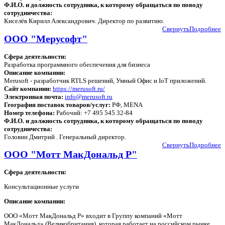
Ф.И.О. и должность сотрудника, к которому обращаться по поводу
сотрудничества:
Киселёв Кирилл Александрович. Директор по развитию.
Свернуть
Подробнее
ООО "Мерусофт"
Сфера деятельности:
Разработка программного обеспечения для бизнеса
Описание компании:
Merusoft - разработчик RTLS решений, Умный Офис и IoT приложений.
Сайт компании:
https://merusoft.ru/
Электронная почта:
info@merusoft.ru
География поставок товаров/услуг:
РФ, MENA
Номер телефона:
Рабочий: +7 495 545 32-84
Ф.И.О. и должность сотрудника, к которому обращаться по поводу
сотрудничества:
Головин Дмитрий . Генеральный директор.
Свернуть
Подробнее
ООО "Мотт МакДональд Р"
Сфера деятельности:
Консультационные услуги
Описание компании:
ООО «Мотт МакДональд Р» входит в Группу компаний «Мотт
МакДональд» (Великобритания), которая работает на российском рынке