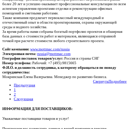
более 20 лет и успешно оказывает профессиональные консультации по всем
аспектам управления проектами отделки и реконструкции офисных
помещений и сметными работами.
Также компания предлагает первоклассный международный и
отечественный опыт в области проектирования, охраны окружающей
среды и водного хозяйства.
За время работы нами собраны богатый портфолио проектов и обширная
база данных о стоимости работ и материалов, являющаяся отправной
точкой при расчете стоимости любого строительного проекта.
Сайт компании:
www.mottmac.com/russia
Электронная почта:
russia@mottmac.com
География поставок товаров/услуг:
Россия и страны СНГ
Номер телефона:
Рабочий: +7 (495) 9815665
Ф.И.О. и должность сотрудника, к которому обращаться по поводу
сотрудничества:
Мокринская Елена Валерьевна. Менеджер по развитию бизнеса.
Свернуть
Подробнее
Предыдущая
1
2
Следующая
ИНФОРМАЦИЯ ДЛЯ ПОСТАВЩИКОВ:
Уважаемые поставщики товаров и услуг!
П
риглашаем вас разместить данные о вашей компании в реестре