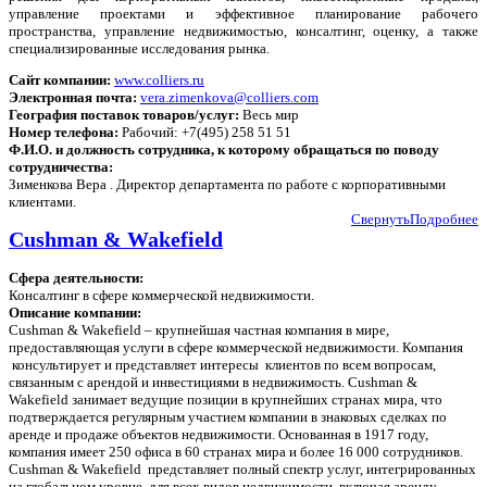
управление проектами и эффективное планирование рабочего
пространства, управление недвижимостью, консалтинг, оценку, а также
специализированные исследования рынка.
Сайт компании:
www.colliers.ru
Электронная почта:
vera.zimenkova@colliers.com
География поставок товаров/услуг:
Весь мир
Номер телефона:
Рабочий: +7(495) 258 51 51
Ф.И.О. и должность сотрудника, к которому обращаться по поводу
сотрудничества:
Зименкова Вера . Директор департамента по работе с корпоративными
клиентами.
Свернуть
Подробнее
Cushman & Wakefield
Сфера деятельности:
Консалтинг в сфере коммерческой недвижимости.
Описание компании:
Cushman & Wakefield – крупнейшая частная компания в мире,
предоставляющая услуги в сфере коммерческой недвижимости. Компания
консультирует и представляет интересы клиентов по всем вопросам,
связанным с арендой и инвестициями в недвижимость. Cushman &
Wakefield занимает ведущие позиции в крупнейших странах мира, что
подтверждается регулярным участием компании в знаковых сделках по
аренде и продаже объектов недвижимости. Основанная в 1917 году,
компания имеет 250 офиса в 60 странах мира и более 16 000 сотрудников.
Cushman & Wakefield представляет полный спектр услуг, интегрированных
на глобальном уровне, для всех видов недвижимости, включая аренду,