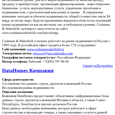
продажу и приобретение, организацию финансирования, инвестиционно-
банковские услуги, корпоративные услуги, управление проектами и
недвижимостью, стратегический консалтинг и оценку. В управлении
компании находятся объекты недвижимости, общей стоимостью около $4
млрд, по всему миру. Будучи признанным лидером в области исследований
рынка недвижимости как на местном, так и глобальном уровнях, Cushman
& Wakefield публикует свои отчеты на сайте
www.cushmanwakefield.com/knowledge.
Cushman & Wakefield успешно работает на рынке недвижимости России с
1995 года. В российском офисе трудятся более 170 сотрудников.
Сайт компании:
www.cushmanwakefield.ru
Электронная почта:
moscow@eur.cushwake.com
География поставок товаров/услуг:
Российская Федерация
Номер телефона:
Рабочий: +7(495) 797 96 00
Свернуть
Подробнее
DataHomes Компания
Сфера деятельности:
Составление баз данных строек, проектов и компаний России.
Исследования рынка недвижимости.
Описание компании:
Компания DataHomes предоставляет объективные информационные базы
данных строек, проектов и компаний Москвы и области, а также Санкт-
Петербурга, Ленобласти и прочих регионов России.
Базы данных необходимы компаниям, которые работают в сфере
строительства и производят товары, а также оказывают услуги в данной