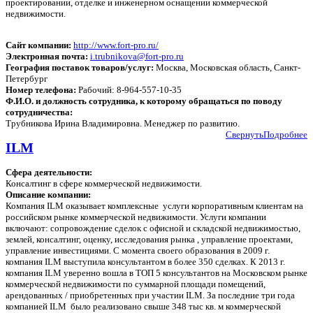
проектировании, отделке и инженерном оснащении коммерческой
недвижимости.
Сайт компании:
http://www.fort-pro.ru/
Электронная почта:
i.trubnikova@fort-pro.ru
География поставок товаров/услуг:
Москва, Московская область, Санкт-
Петербург
Номер телефона:
Рабочий: 8-964-557-10-35
Ф.И.О. и должность сотрудника, к которому обращаться по поводу
сотрудничества:
Трубникова Ирина Владимировна. Менеджер по развитию.
Свернуть
Подробнее
ILM
Сфера деятельности:
Консалтинг в сфере коммерческой недвижимости.
Описание компании:
Компания ILM оказывает комплексные услуги корпоративным клиентам на
российском рынке коммерческой недвижимости. Услуги компании
включают: сопровождение сделок с офисной и складской недвижимостью,
землей, консалтинг, оценку, исследования рынка , управление проектами,
управление инвестициями. С момента своего образования в 2009 г.
компания ILM выступила консультантом в более 350 сделках. К 2013 г.
компания ILM уверенно вошла в ТОП 5 консультантов на Московском рынке
коммерческой недвижимости по суммарной площади помещений,
арендованных / приобретенных при участии ILM. За последние три года
компанией ILM было реализовано свыше 348 тыс кв. м коммерческой