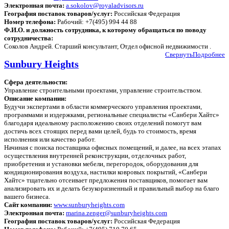
Электронная почта:
a.sokolov@royaladvisors.ru
География поставок товаров/услуг:
Российская Федерация
Номер телефона:
Рабочий: +7(495) 994 44 88
Ф.И.О. и должность сотрудника, к которому обращаться по поводу
сотрудничества:
Соколов Андрей. Старший консультант, Отдел офисной недвижимости .
Свернуть
Подробнее
Sunbury Heights
Сфера деятельности:
Управление строительными проектами, управление строительством.
Описание компании:
Будучи экспертами в области коммерческого управления проектами,
программами и издержками, региональные специалисты «Санбери Хайтс»
благодаря идеальному расположению своих отделений помогут вам
достичь всех стоящих перед вами целей, будь то стоимость, время
исполнения или качество работ.
Начиная с поиска поставщика офисных помещений, и далее, на всех этапах
осуществления внутренней реконструкции, отделочных работ,
приобретения и установки мебели, перегородок, оборудования для
кондиционирования воздуха, настилки ковровых покрытий, «Санбери
Хайтс» тщательно отсеивает предложения поставщиков, помогает вам
анализировать их и делать безукоризненный и правильный выбор на благо
вашего бизнеса.
Сайт компании:
www.sunburyheights.com
Электронная почта:
marina.zenger@sunburyheights.com
География поставок товаров/услуг:
Российская Федерация