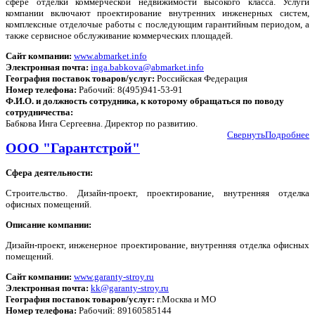
сфере отделки коммерческой недвижимости высокого класса. Услуги
компании включают проектирование внутренних инженерных систем,
комплексные отделочые работы с последующим гарантийным периодом, а
также сервисное обслуживание коммерческих площадей.
Сайт компании:
www.abmarket.info
Электронная почта:
inga.babkova@abmarket.info
География поставок товаров/услуг:
Российская Федерация
Номер телефона:
Рабочий: 8(495)941-53-91
Ф.И.О. и должность сотрудника, к которому обращаться по поводу
сотрудничества:
Бабкова Инга Сергеевна. Директор по развитию.
Свернуть
Подробнее
ООО "Гарантстрой"
Сфера деятельности:
Строительство. Дизайн-проект, проектирование, внутренняя отделка
офисных помещений.
Описание компании:
Дизайн-проект, инженерное проектирование, внутренняя отделка офисных
помещений.
Сайт компании:
www.garanty-stroy.ru
Электронная почта:
kk@garanty-stroy.ru
География поставок товаров/услуг:
г.Москва и МО
Номер телефона:
Рабочий: 89160585144