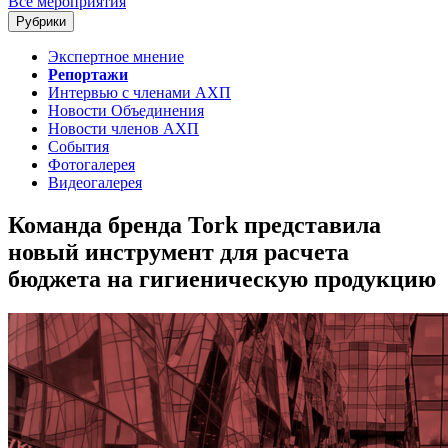
Все мероприятия
Рубрики
Экспертное мнение
Репортажи
Интервью с членами АХП
Новости Объединения
Новости членов АХП
События
Фотогалерея
Видеогалерея
Команда бренда Tork представила
новый инструмент для расчета
бюджета на гигиеническую продукцию