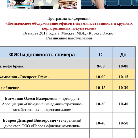
Программа конференции
«Комплексное обслуживание офисов глазами поставщиков и крупных
корпоративных покупателей»
16 марта 2017 года, г. Москва, МВЦ «Крокус Экспо»
Расписание выступлений
ФИО и должность спикера
С
До
, кофе брейк
9-00
10-00
компании «Экспресс Офис»
10-00
10-15
е общение
10-15
10-30
Багманян Олеся Валерьевна
– президент
Ассоциации «Объединение административно-
10-30
10-40
хозяйственных профессионалов»
Бодров Дмитрий Викторович
- генеральный
10-40
10-50
директор ООО «Первая офисная компания»