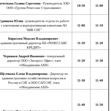
Кочеткова Галина Сергеевна
- Руководитель АХО
10-50
11-00
ООО «Группа Ренессанс Страхование»
Турищева Юлия
- руководитель отдела по работе
с ключевыми и корпоративными клиентами АО
11-00
11-10
"БИК СНГ"
Кириллов Максим Владимирович
-
административный директор КБ «РЕНЕССАНС
11-10
11-20
КРЕДИТ»
Червяков Андрей Иванович
- генеральный
директор ООО «Экспресс Офис», член
11-20
11-30
«Объединения АХП»
Щелчкова Елена Владимировна
- Директор по
административно-хозяйственным вопросам в
11-30
11-40
России и СНГ в ООО САП СНГ, член
«Объединения АХП»
11-40
11-50