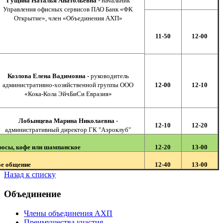
Гущина Наталья Анатольевна
- начальник
Управления офисных сервисов ПАО Банк «ФК
Открытие», член «Объединения АХП»
11-50
12-00
Козлова Елена Вадимовна -
руководитель
административно-хозяйственной группы ООО
12-00
12-10
«Кока-Кола ЭйчБиСи Евразия»
Лобынцева Марина Николаевна
-
12-10
12-20
административный директор ГК "Аэроклуб"
росы, кофе или шампанское
12-20
13-00
е общение
12-40
13-00
Назад к списку
Объединение
Члены объединения АХП
Преимущества участия