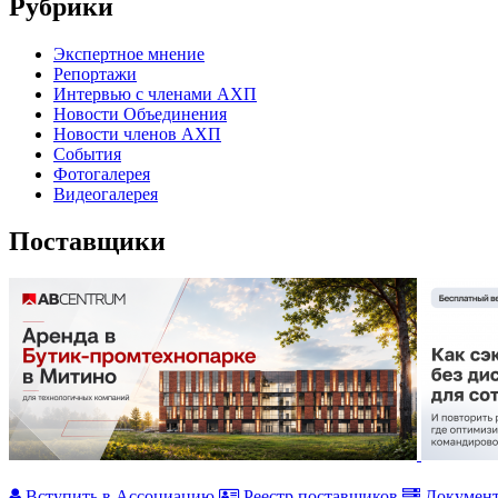
Рубрики
Экспертное мнение
Репортажи
Интервью с членами АХП
Новости Объединения
Новости членов АХП
События
Фотогалерея
Видеогалерея
Поставщики
Вступить в Ассоциацию
Реестр поставщиков
Докумен