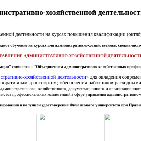
инистративно-хозяйственной деятельнос
едное обучение на курсах для административно-хозяйственных специалисто
ПРАВЛЕНИЕ АДМИНИСТРАТИВНО-ХОЗЯЙСТВЕННОЙ ДЕЯТЕЛЬНОС
рации"
совместно с "
Объединением административно-хозяйственных профес
стративно-хозяйственной деятельности»
для овладения совреме
рпоративным транспортом; обеспечения работников расходными
 административного, хозяйственного, документационного и организационног
листов профессиональных компетенций в сфере управления административно-
стирования и получили
удостоверения Финансового университета при Прав