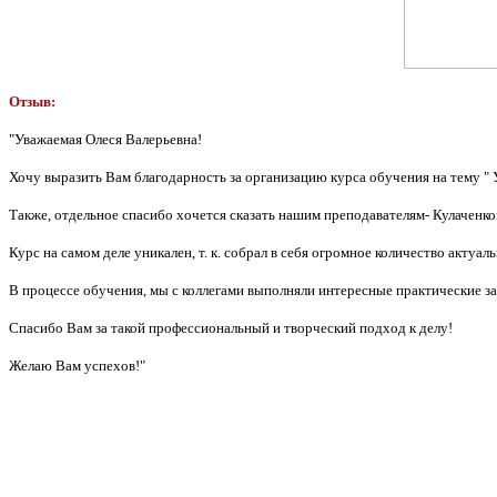
Отзыв:
"Уважаемая Олеся Валерьевна!
Хочу выразить Вам благодарность за организацию курса обучения на тему " 
Также, отдельное спасибо хочется сказать нашим преподавателям- Кулаченков
Курс на самом деле уникален, т. к. собрал в себя огромное количество акту
В процессе обучения, мы с коллегами выполняли интересные практические з
Спасибо Вам за такой профессиональный и творческий подход к делу!
Желаю Вам успехов!"