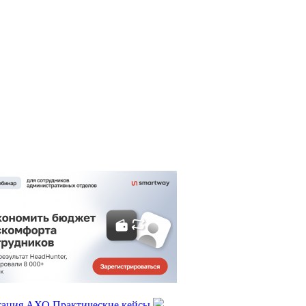
тация АХО
Практические кейсы