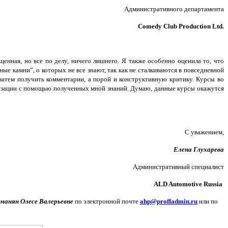
Административного департамента
Comedy Club Production Ltd.
енная, но все по делу, ничего лишнего. Я также особенно оценила то, что
е камни”, о которых не все знают, так как не сталкиваются в повседневной
затем получить комментарии, а порой и конструктивную критику. Курсы во
ализации с помощью полученных мной знаний. Думаю, данные курсы окажутся
С уважением,
Елена Глухарева
Административный специалист
ALD Automotive Russia
манян Олесе Валерьевне
по электронной почте
ahp@proffadmin.ru
или по