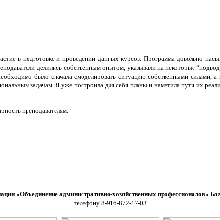
астие в подготовке и проведении данных курсов. Программа довольно насыщ
еподаватели делились собственным опытом, указывали на некоторые “подводны
 необходимо было сначала смоделировать ситуацию собственными силами, а 
сиональным задачам. Я уже построила для себя планы и наметила пути их ре
арность преподавателям."
иации «Объединение административно-хозяйственных профессионалов»
Баг
телефону 8-916-872-17-03