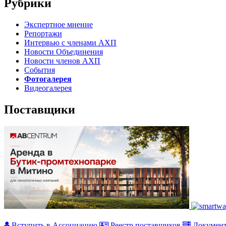
Рубрики
Экспертное мнение
Репортажи
Интервью с членами АХП
Новости Объединения
Новости членов АХП
События
Фотогалерея
Видеогалерея
Поставщики
Вступить в Ассоциацию
Реестр поставщиков
Докумен