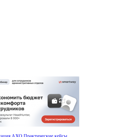
тация АХО
Практические кейсы