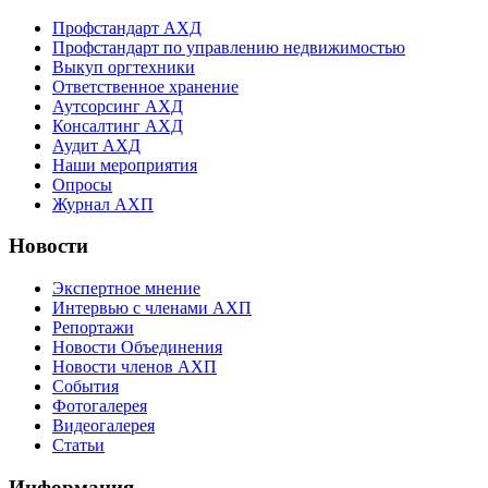
Профстандарт АХД
Профстандарт по управлению недвижимостью
Выкуп оргтехники
Ответственное хранение
Аутсорсинг АХД
Консалтинг АХД
Аудит АХД
Наши мероприятия
Опросы
Журнал АХП
Новости
Экспертное мнение
Интервью с членами АХП
Репортажи
Новости Объединения
Новости членов АХП
События
Фотогалерея
Видеогалерея
Статьи
Информация