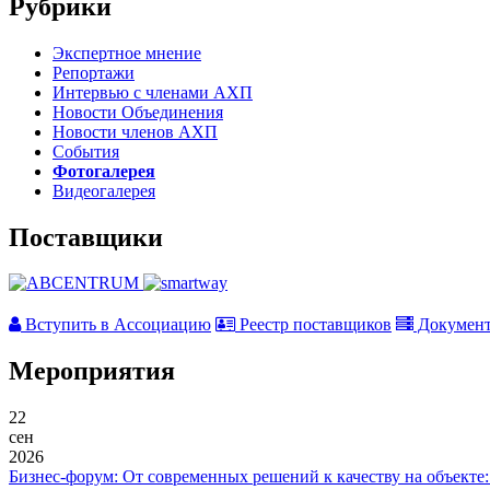
Рубрики
Экспертное мнение
Репортажи
Интервью с членами АХП
Новости Объединения
Новости членов АХП
События
Фотогалерея
Видеогалерея
Поставщики
Вступить в Ассоциацию
Реестр поставщиков
Докумен
Мероприятия
22
сен
2026
Бизнес-форум: От современных решений к качеству на объекте