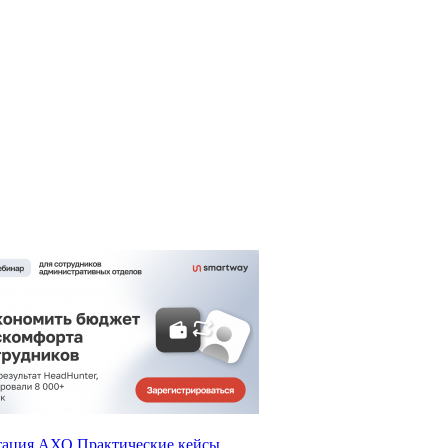
тация АХО
Практические кейсы