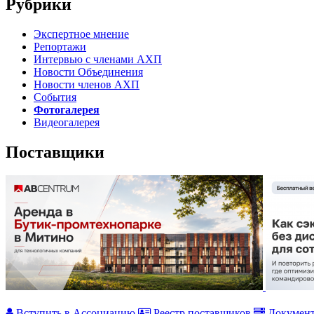
Рубрики
Экспертное мнение
Репортажи
Интервью с членами АХП
Новости Объединения
Новости членов АХП
События
Фотогалерея
Видеогалерея
Поставщики
Вступить в Ассоциацию
Реестр поставщиков
Докумен