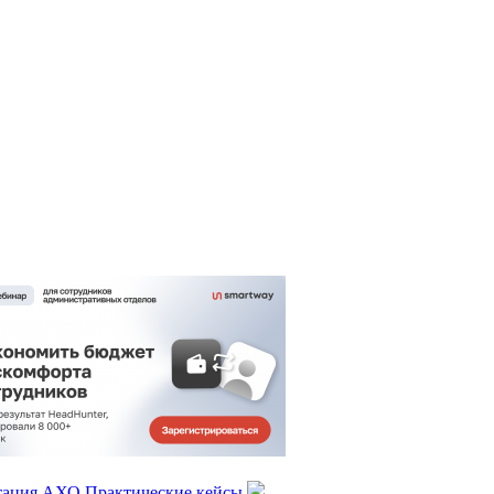
тация АХО
Практические кейсы