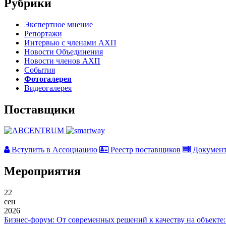
Рубрики
Экспертное мнение
Репортажи
Интервью с членами АХП
Новости Объединения
Новости членов АХП
События
Фотогалерея
Видеогалерея
Поставщики
Вступить в Ассоциацию
Реестр поставщиков
Докумен
Мероприятия
22
сен
2026
Бизнес-форум: От современных решений к качеству на объекте