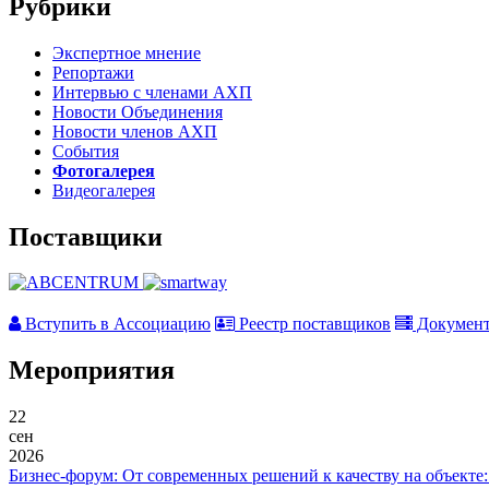
Рубрики
Экспертное мнение
Репортажи
Интервью с членами АХП
Новости Объединения
Новости членов АХП
События
Фотогалерея
Видеогалерея
Поставщики
Вступить в Ассоциацию
Реестр поставщиков
Докумен
Мероприятия
22
сен
2026
Бизнес-форум: От современных решений к качеству на объекте