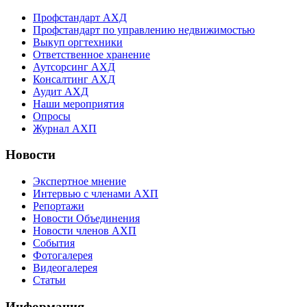
Профстандарт АХД
Профстандарт по управлению недвижимостью
Выкуп оргтехники
Ответственное хранение
Аутсорсинг АХД
Консалтинг АХД
Аудит АХД
Наши мероприятия
Опросы
Журнал АХП
Новости
Экспертное мнение
Интервью с членами АХП
Репортажи
Новости Объединения
Новости членов АХП
События
Фотогалерея
Видеогалерея
Статьи
Информация