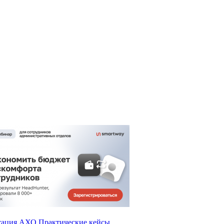
тация АХО
Практические кейсы