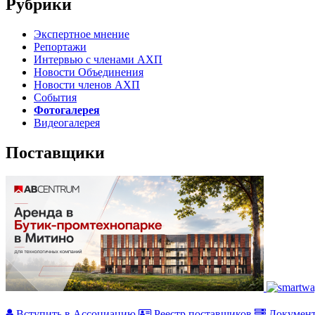
Рубрики
Экспертное мнение
Репортажи
Интервью с членами АХП
Новости Объединения
Новости членов АХП
События
Фотогалерея
Видеогалерея
Поставщики
Вступить в Ассоциацию
Реестр поставщиков
Докумен