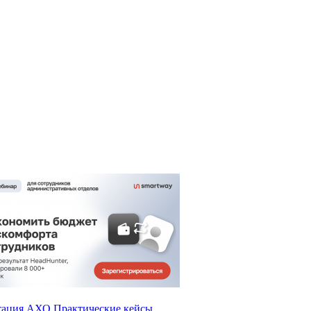
тация АХО
Практические кейсы