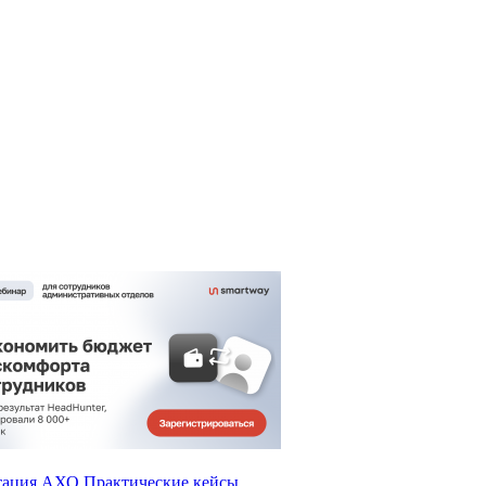
тация АХО
Практические кейсы