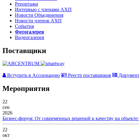
Репортажи
Интервью с членами АХП
Новости Объединения
Новости членов АХП
События
Фотогалерея
Видеогалерея
Поставщики
Вступить в Ассоциацию
Реестр поставщиков
Докумен
Мероприятия
22
сен
2026
Бизнес-форум: От современных решений к качеству на объекте
22
окт