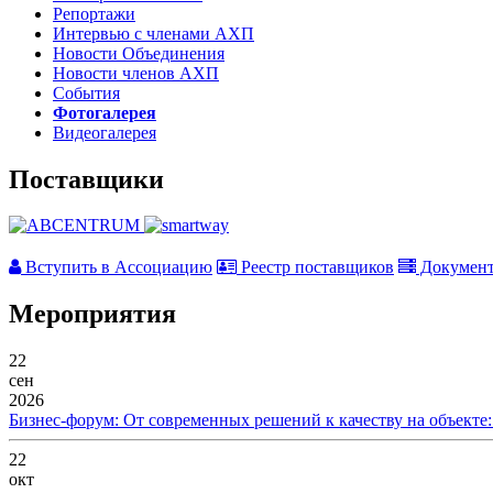
Репортажи
Интервью с членами АХП
Новости Объединения
Новости членов АХП
События
Фотогалерея
Видеогалерея
Поставщики
Вступить в Ассоциацию
Реестр поставщиков
Докумен
Мероприятия
22
сен
2026
Бизнес-форум: От современных решений к качеству на объекте
22
окт