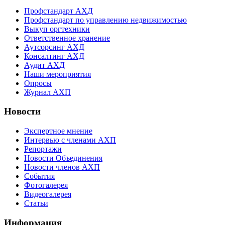
Профстандарт АХД
Профстандарт по управлению недвижимостью
Выкуп оргтехники
Ответственное хранение
Аутсорсинг АХД
Консалтинг АХД
Аудит АХД
Наши мероприятия
Опросы
Журнал АХП
Новости
Экспертное мнение
Интервью с членами АХП
Репортажи
Новости Объединения
Новости членов АХП
События
Фотогалерея
Видеогалерея
Статьи
Информация