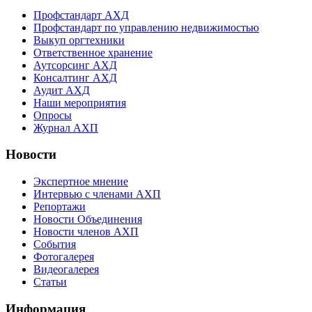
Профстандарт АХД
Профстандарт по управлению недвижимостью
Выкуп оргтехники
Ответственное хранение
Аутсорсинг АХД
Консалтинг АХД
Аудит АХД
Наши мероприятия
Опросы
Журнал АХП
Новости
Экспертное мнение
Интервью с членами АХП
Репортажи
Новости Объединения
Новости членов АХП
События
Фотогалерея
Видеогалерея
Статьи
Информация