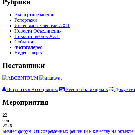
Рубрики
Экспертное мнение
Репортажи
Интервью с членами АХП
Новости Объединения
Новости членов АХП
События
Фотогалерея
Видеогалерея
Поставщики
Вступить в Ассоциацию
Реестр поставщиков
Докумен
Мероприятия
22
сен
2026
Бизнес-форум: От современных решений к качеству на объекте