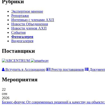
Рубрики
Экспертное мнение
Репортажи
Интервью с членами АХП
Новости Объединения
Новости членов АХП
События
Фотогалерея
Видеогалерея
Поставщики
Вступить в Ассоциацию
Реестр поставщиков
Докумен
Мероприятия
22
сен
2026
Бизнес-форум: От современных решений к качеству на объекте