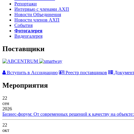
Репортажи
Интервью с членами АХП
Новости Объединения
Новости членов АХП
События
Фотогалерея
Видеогалерея
Поставщики
Вступить в Ассоциацию
Реестр поставщиков
Докумен
Мероприятия
22
сен
2026
Бизнес-форум: От современных решений к качеству на объекте
22
окт