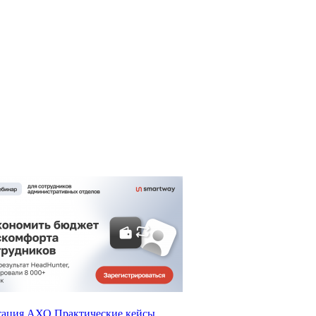
тация АХО
Практические кейсы