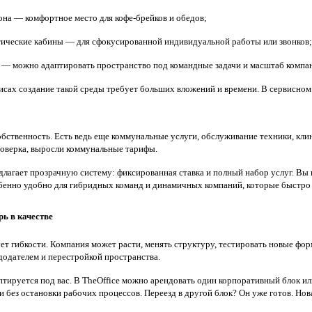
она
— комфортное место для кофе-брейков и обедов;
тические кабины
— для сфокусированной индивидуальной работы или звонков;
а
— можно адаптировать пространство под командные задачи и масштаб компа
сах создание такой среды требует больших вложений и времени. В сервисном 
твенность. Есть ведь еще коммунальные услуги, обслуживание техники, клинин
проверка, выросли коммунальные тарифы.
лагает прозрачную систему: фиксированная ставка и полный набор услуг. Вы п
обенно удобно для гибридных команд и динамичных компаний, которые быстр
рь в качестве
ует гибкости. Компания может расти, менять структуру, тестировать новые фор
додателем и перестройкой пространства.
тируется под вас. В TheOffice можно арендовать один корпоративный блок или
и без остановки рабочих процессов. Переезд в другой блок? Он уже готов. Нов