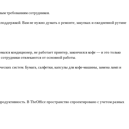
ьным требованиям сотрудников.
хподдержкой. Вам не нужно думать о ремонте, закупках и ежедневной рутине
мался кондиционер, не работает принтер, закончился кофе — и это только
е сотрудники отвлекаются от основной работы.
еских систем. Бумага, салфетки, капсулы для кофе-машины, замена ламп и
продуктивность. В TheOffice пространство спроектировано с учетом разных