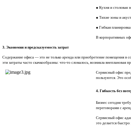
●
Кухня и столовая з
●
Тихие зоны и акус
●
Гибкая планировк
В корпоративных офи
3. Экономия и предсказуемость затрат
Содержание офиса — это не только аренда или приобретение помещения в собс
эти затраты часто скачкообразны: что-то сломалось, возникла внеплановая 
Сервисный офис пред
пользуются. Это ос
4. Гибкость без поте
Бизнес сегодня треб
переговорами с арен
Сервисный офис адап
это делается быстро 