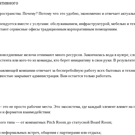
пространства. Почему? Потому что это удобно, экономично и отвечает актуал
рендуется вместе с услугами: обслуживанием, инфраструктурой, мебелью и те
почитают сервисные офисы традиционным корпоративным помещениям.
повседневные мелочи отнимают много ресурсов. Закончилась вода в кулере, сло
тента или кого-то из команды, кто берет инициативу в свои руки. В результат
равляющей компании отвечает за бесперебойную работу всех бытовых и технич
лностью закрывает администрация. Вам остается только работать.
это не просто рабочие места. Это экосистема, где каждый элемент влияет на 
и и форматов взаимодействия:
ного типа
— от компактных Pitch Room до статусной Board Room;
 неформальных встреч, общения с партнерами или отдыха;