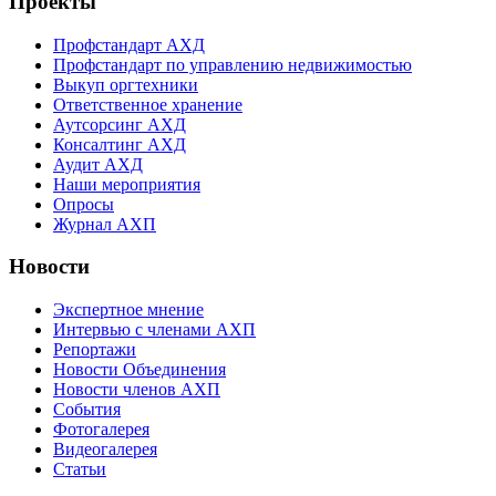
Проекты
Профстандарт АХД
Профстандарт по управлению недвижимостью
Выкуп оргтехники
Ответственное хранение
Аутсорсинг АХД
Консалтинг АХД
Аудит АХД
Наши мероприятия
Опросы
Журнал АХП
Новости
Экспертное мнение
Интервью с членами АХП
Репортажи
Новости Объединения
Новости членов АХП
События
Фотогалерея
Видеогалерея
Статьи