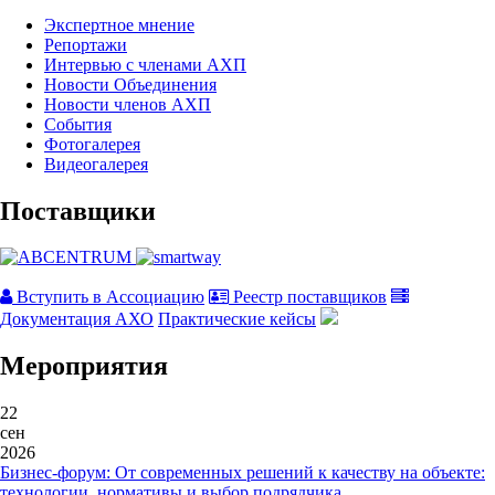
Экспертное мнение
Репортажи
Интервью с членами АХП
Новости Объединения
Новости членов АХП
События
Фотогалерея
Видеогалерея
Поставщики
Вступить в Ассоциацию
Реестр поставщиков
Документация АХО
Практические кейсы
Мероприятия
22
сен
2026
Бизнес-форум: От современных решений к качеству на объекте:
технологии, нормативы и выбор подрядчика