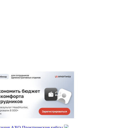
тация АХО
Практические кейсы