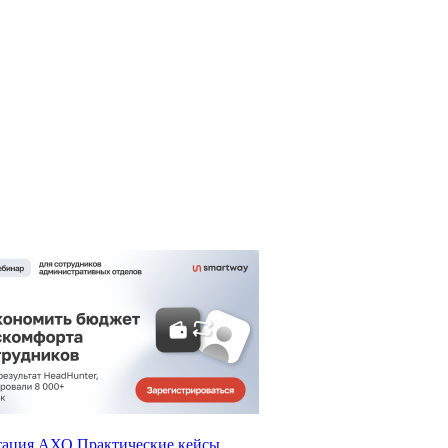
тация АХО
Практические кейсы