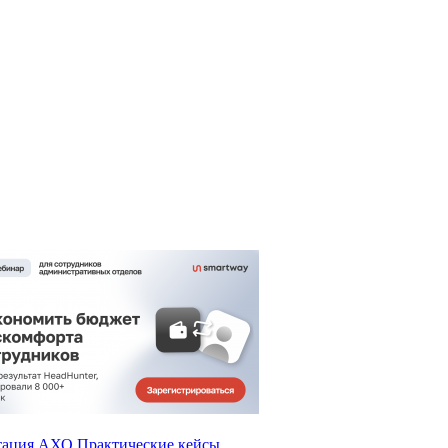
тация АХО
Практические кейсы