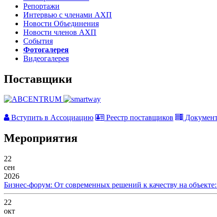
Репортажи
Интервью с членами АХП
Новости Объединения
Новости членов АХП
События
Фотогалерея
Видеогалерея
Поставщики
Вступить в Ассоциацию
Реестр поставщиков
Докумен
Мероприятия
22
сен
2026
Бизнес-форум: От современных решений к качеству на объекте
22
окт