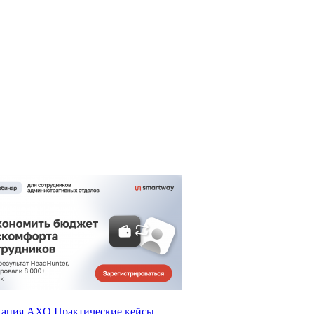
тация АХО
Практические кейсы