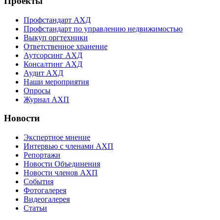
Проекты
Профстандарт АХД
Профстандарт по управлению недвижимостью
Выкуп оргтехники
Ответственное хранение
Аутсорсинг АХД
Консалтинг АХД
Аудит АХД
Наши мероприятия
Опросы
Журнал АХП
Новости
Экспертное мнение
Интервью с членами АХП
Репортажи
Новости Объединения
Новости членов АХП
События
Фотогалерея
Видеогалерея
Статьи